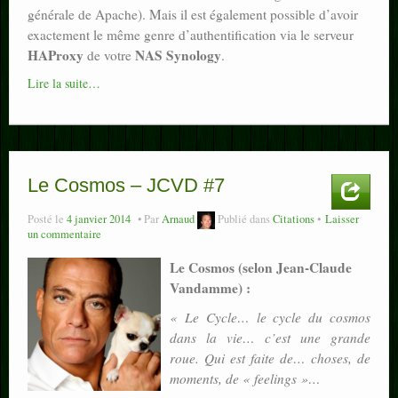
générale de Apache). Mais il est également possible d’avoir
exactement le même genre d’authentification via le serveur
HAProxy
NAS Synology
de votre
.
Lire la suite…
Le Cosmos – JCVD #7
Posté le
4 janvier 2014
Par
Arnaud
Publié dans
Citations
Laisser
un commentaire
Le Cosmos (selon Jean-Claude
Vandamme) :
« Le Cycle… le cycle du cosmos
dans la vie… c’est une grande
roue. Qui est faite de… choses, de
moments, de « feelings »…