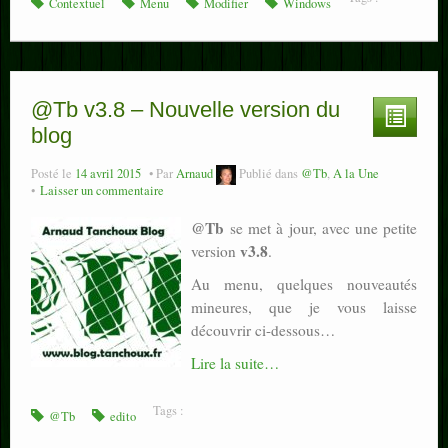
Contextuel
Menu
Modifier
Windows
@Tb v3.8 – Nouvelle version du
blog
Posté le
14 avril 2015
Par
Arnaud
Publié dans
@Tb
,
A la Une
Laisser un commentaire
@Tb
se met à jour, avec une petite
v3.8
version
.
Au menu, quelques nouveautés
mineures, que je vous laisse
découvrir ci-dessous…
Lire la suite…
Tags :
@Tb
edito