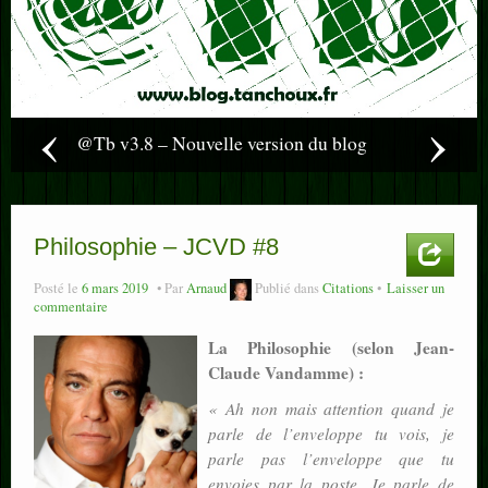
‹
›
@Tb v3.8 – Nouvelle version du blog
Philosophie – JCVD #8
Posté le
6 mars 2019
Par
Arnaud
Publié dans
Citations
Laisser un
commentaire
La Philosophie (selon Jean-
Claude Vandamme) :
« Ah non mais attention quand je
parle de l’enveloppe tu vois, je
parle pas l’enveloppe que tu
envoies par la poste. Je parle de