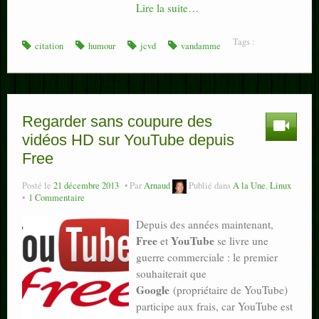
Lire la suite…
Tags :
citation
humour
jcvd
vandamme
Regarder sans coupure des
vidéos HD sur YouTube depuis
Free
Posté le
21 décembre 2013
Par
Arnaud
Publié dans
A la Une
,
Linux
1 Commentaire
Depuis des années maintenant,
Free
YouTube
et
se livre une
guerre commerciale : le premier
souhaiterait que
Google
(propriétaire de YouTube)
participe aux frais, car YouTube est