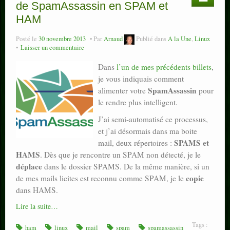
de SpamAssassin en SPAM et
HAM
Posté le
30 novembre 2013
Par
Arnaud
Publié dans
A la Une
,
Linux
Laisser un commentaire
Dans
l’un de mes précédents billets
,
je vous indiquais comment
SpamAssassin
alimenter votre
pour
le rendre plus intelligent.
J’ai semi-automatisé ce processus,
et j’ai désormais dans ma boite
SPAMS et
mail, deux répertoires :
HAMS
. Dès que je rencontre un SPAM non détecté, je le
déplace
dans le dossier SPAMS. De la même manière, si un
copie
de mes mails licites est reconnu comme SPAM, je le
dans HAMS.
Lire la suite…
Tags :
ham
linux
mail
spam
spamassassin