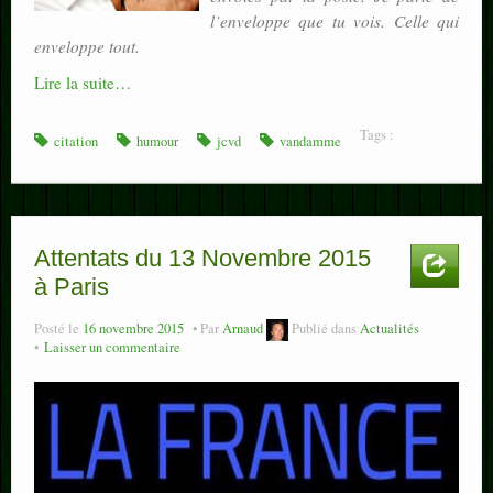
l’enveloppe que tu vois. Celle qui
enveloppe tout.
Lire la suite…
Tags :
citation
humour
jcvd
vandamme
Attentats du 13 Novembre 2015
à Paris
Posté le
16 novembre 2015
Par
Arnaud
Publié dans
Actualités
Laisser un commentaire