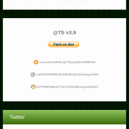
@Tb v3.9
1arnovemcxBeNLQLTKbpJpQkuHd9BrSf4
LdtP2HhP6RRKU5mH8zBZQXx2hGHpqnPsPK
DJTP8WFgMeqPrTGc2V8GwWEw1gVa33j2SV
Twitter