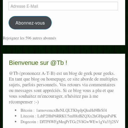
Adresse
E-
Mail
Abonnez-vous
Rejoignez les 596 autres abonnés
Bienvenue sur @Tb !
@Tb (prononcez A-T-B) est un blog de geek pour geeks.
En tant que blog ou homepage, ce site aborde de multiples
sujets, parfois personnels. Vos retours via commentaires
ou messages sont appréciés. Si ce blog vous a plu et que
vous souhaitez m'encourager, n'hésitez pas à me
récompenser :-)
Bitcoin : 1arnovemcxBeNLQLTKbpJpQkuHd9BrSf4
Litecoin : LdtP2HhP6RRKU5mH8zBZQXx2hGHpqnPsPK
Dogecoin : DJTP8WFgMeqPrTGc2V8GwWEw1gVa33j2SV