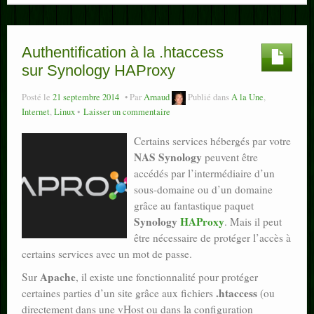
Authentification à la .htaccess
sur Synology HAProxy
Posté le
21 septembre 2014
Par
Arnaud
Publié dans
A la Une
,
Internet
,
Linux
Laisser un commentaire
Certains services hébergés par votre
NAS Synology
peuvent être
accédés par l’intermédiaire d’un
sous-domaine ou d’un domaine
grâce au fantastique paquet
Synology
HAProxy
. Mais il peut
être nécessaire de protéger l’accès à
certains services avec un mot de passe.
Apache
Sur
, il existe une fonctionnalité pour protéger
.htaccess
certaines parties d’un site grâce aux fichiers
(ou
directement dans une vHost ou dans la configuration