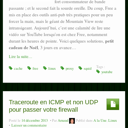
fort consommateur de bande
passante ; et le second fait la sourde oreille. Du coup, Free a
mis en place des outils anti-pub très pratiques pour un peu
forcer la main, mais le géant de Mountain View reste
intransigeant. Aujourd’hui, c’est une calamité de lire une
vidéo sur YouTube lorsqu’on est chez Free, notamment
petit
durant les heures de pointe. Voici quelques solutions,
cadeau de Noël
, 3 jours en avance…
Lire la suite…
Tags :
cache
free
linux
proxy
squid
youtube
Traceroute en ICMP et non UDP
pour passer votre firewall
Posté le
14 décembre 2013
Par
Arnaud
Publié dans
A la Une
,
Linux
Laisser un commentaire