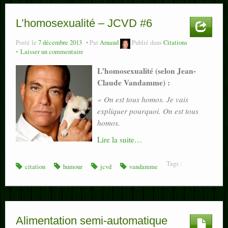
L’homosexualité – JCVD #6
Posté le
7 décembre 2013
Par
Arnaud
Publié dans
Citations
Laisser un commentaire
L’homosexualité (selon Jean-
Claude Vandamme) :
« On est tous homos. Je vais
expliquer pourquoi. On est tous
homos.
Lire la suite…
Tags :
citation
humour
jcvd
vandamme
Alimentation semi-automatique