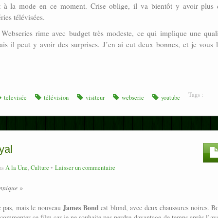
 à la mode en ce moment. Crise oblige, il va bientôt y avoir plus 
ies télévisées.
Webseries rime avec budget très modeste, ce qui implique une quali
is il peut y avoir des surprises. J’en ai eut deux bonnes, et je vous 
Tags :
televisée
télévision
visiteur
webserie
youtube
yal
ns
A la Une
,
Culture
Laisser un commentaire
nnique »
James Bond
z pas, mais le nouveau
est blond, avec deux chaussures noires. B
r commenter ce film car je ne souhaite pas perdre davantage de temps après l’av