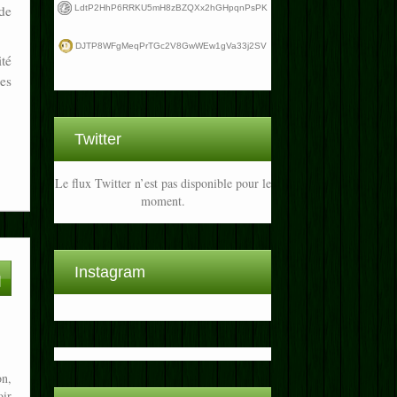
de
LdtP2HhP6RRKU5mH8zBZQXx2hGHpqnPsPK
DJTP8WFgMeqPrTGc2V8GwWEw1gVa33j2SV
té
les
Twitter
Le flux Twitter n’est pas disponible pour le
moment.
Instagram
on,
oir