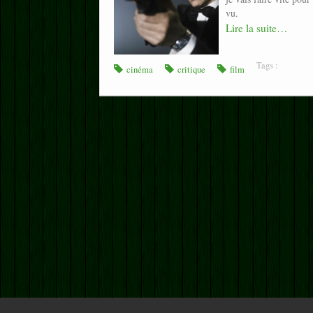
vu.
Lire la suite…
Tags :
cinéma
critique
film