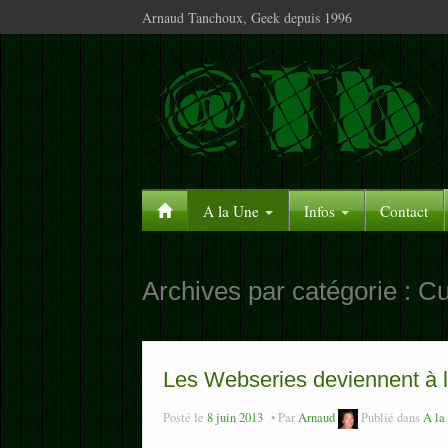
Arnaud Tanchoux, Geek depuis 1996
A la Une
Infos
Contact
Archives par catégorie :
Cu
Les Webseries deviennent à 
Posté le
8 juin 2013
Par
Arnaud
Publié dans
A la