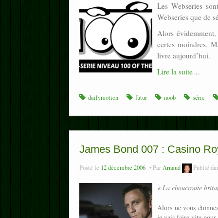
Les Webseries sont
Webseries que de sér
Alors évidemment, 
certes moindres. Ma
livre aujourd’hui.
Lire la suite…
dailymotion
futur
noob
série
James Bond 007 : Casino Ro
Posté le
12 décembre 2006
Par
Arnaud
Publié da
« La choucroute brita
Alors ne vous étonne
je vais faire vite pou