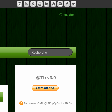
Connexion
|
@Tb v3.9
1arnovemcxBeNLQLTKbpJpQkuHd9BrSf4