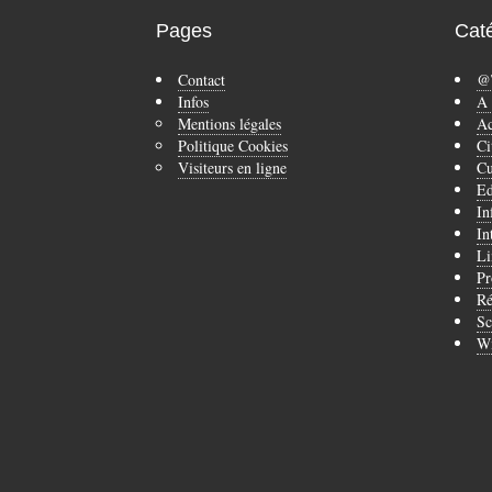
Pages
Cat
Contact
@
Infos
A 
Mentions légales
Ac
Politique Cookies
Ci
Visiteurs en ligne
Cu
Ed
In
In
Li
Pr
Ré
Sc
Wi