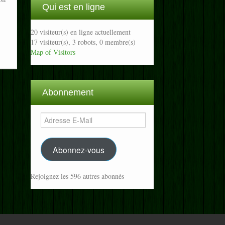
Qui est en ligne
20 visiteur(s) en ligne actuellement
17 visiteur(s),
3 robots,
0 membre(s)
Map of Visitors
Abonnement
Adresse
E-
Mail
Abonnez-vous
Rejoignez les 596 autres abonnés