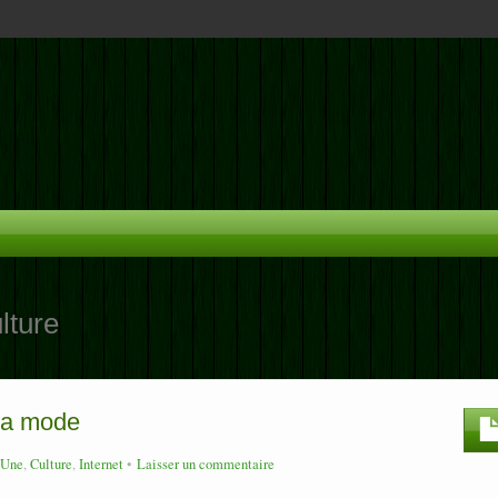
lture
la mode
 Une
,
Culture
,
Internet
Laisser un commentaire