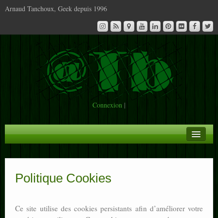
Arnaud Tanchoux, Geek depuis 1996
Connexion
|
A la Une
Infos
Politique Cookies
Contact
Ce site utilise des cookies persistants afin d’améliorer votre