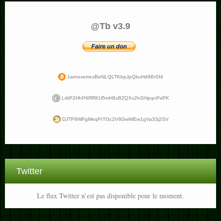
@Tb v3.9
1arnovemcxBeNLQLTKbpJpQkuHd9BrSf4
LdtP2HhP6RRKU5mH8zBZQXx2hGHpqnPsPK
DJTP8WFgMeqPrTGc2V8GwWEw1gVa33j2SV
Twitter
Le flux Twitter n’est pas disponible pour le moment.