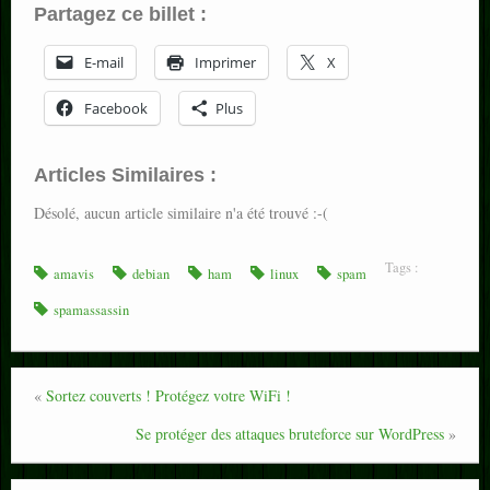
Partagez ce billet :
E-mail
Imprimer
X
Facebook
Plus
Articles Similaires :
Désolé, aucun article similaire n'a été trouvé :-(
Tags :
amavis
debian
ham
linux
spam
spamassassin
«
Sortez couverts ! Protégez votre WiFi !
Se protéger des attaques bruteforce sur WordPress
»