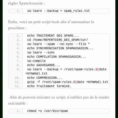
règles SpamAssassin :
sa-learn --backup > spam_rulez.txt 
Enfin, voici un petit script bash afin d’automatiser la
procédure :
echo TRAITEMENT DES SPAMS...
cd /home/REPERTOIRE_DES_SPAM/cur/
sa-learn --spam --no-sync --file *
echo SYNCHRONISATION SPAMASSASSIN...
sa-learn --sync
echo COMPILATION SPAMASSASSIN...
sa-compile
echo SAUVEGARDE...
sa-learn --backup > /root/spam-rules.
$
(date 
+%Y%m%d).txt
echo COMPRESSION...
gzip -f /root/spam-rules.
$
(date +%Y%m%d).txt
echo Traitement terminé.
Afin de pouvoir exécuter ce script, n’oubliez pas de le rendre
exécutable :
chmod +x /usr/bin/spam