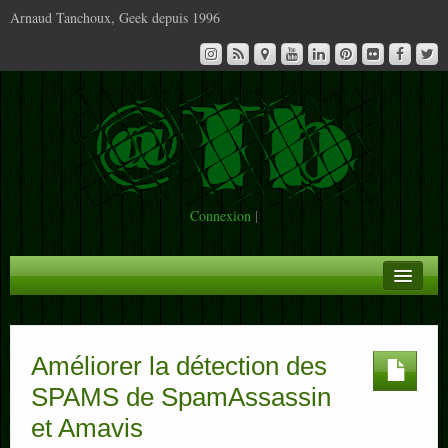
Arnaud Tanchoux, Geek depuis 1996
Connexion
|
A la Une
Infos
Améliorer la détection des
SPAMS de SpamAssassin
Contact
et Amavis