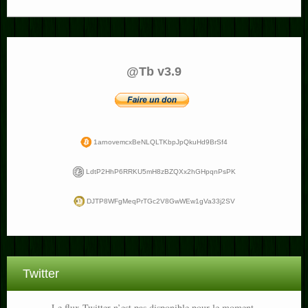
@Tb v3.9
1arnovemcxBeNLQLTKbpJpQkuHd9BrSf4
LdtP2HhP6RRKU5mH8zBZQXx2hGHpqnPsPK
DJTP8WFgMeqPrTGc2V8GwWEw1gVa33j2SV
Twitter
Le flux Twitter n’est pas disponible pour le moment.