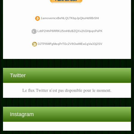
1arnovemcxBeNLQLTKbpJpQkuHd9BrSf4
LdtP2HhP6RRKU5mH8zBZQXx2hGHpqnPsPK
DJTP8WFgMeqPrTGc2V8GwWEw1gVa33j2SV
Twitter
Le flux Twitter n’est pas disponible pour le moment.
Instagram