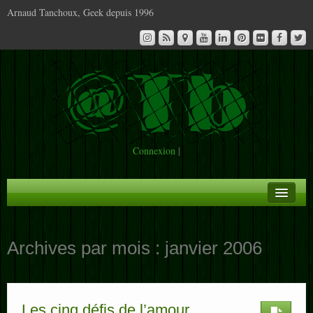
Arnaud Tanchoux, Geek depuis 1996
Connexion
|
A la Une
Archives par mois :
janvier 2006
Infos
Contact
Les cinq défis de l’amour