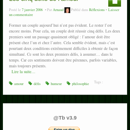
Posté le
7 janvier 2006
Par
Arnaud
Publié dans
Réflexions
Laisser
un commentaire
Former un couple aujourd’hui n’est pas évident. Le rester l’est
encore moins. Pour cela, un couple doit réussir cinq défis. Les deux
premiers sont un passage quasiment obligé : l’amour doit être
présent chez l’un et chez l’autre. Cela semble évident, mais c’est
pourtant deux conditions extrêmement difficiles à obtenir de façon
simultané. Ce sont les deux premiers défis, à assumer… dans le
temps. Car ces sentiments doivent être pérennes, parfois variables,
mais toujours présents.
Lire la suite…
Tags :
amour
défis
humeur
philosophie
@Tb v3.9