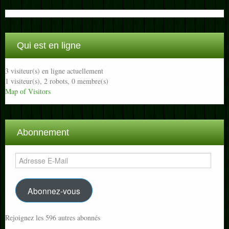
Qui est en ligne
3 visiteur(s) en ligne actuellement
1 visiteur(s),
2 robots,
0 membre(s)
Map of Visitors
Abonnement
Adresse
E-
Mail
Abonnez-vous
Rejoignez les 596 autres abonnés