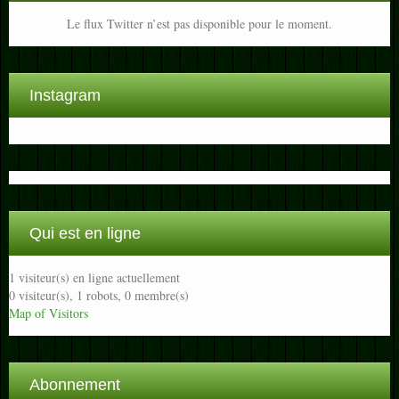
Le flux Twitter n’est pas disponible pour le moment.
Instagram
Qui est en ligne
1 visiteur(s) en ligne actuellement
0 visiteur(s),
1 robots,
0 membre(s)
Map of Visitors
Abonnement