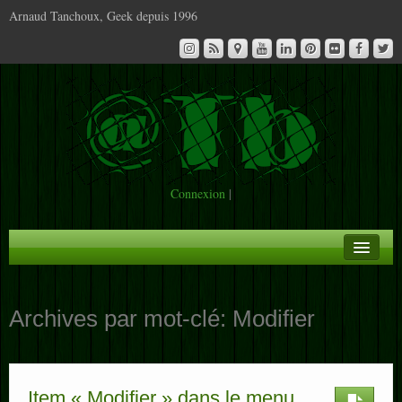
Arnaud Tanchoux, Geek depuis 1996
Connexion
|
A la Une
Archives par mot-clé:
Modifier
Infos
Contact
Item « Modifier » dans le menu