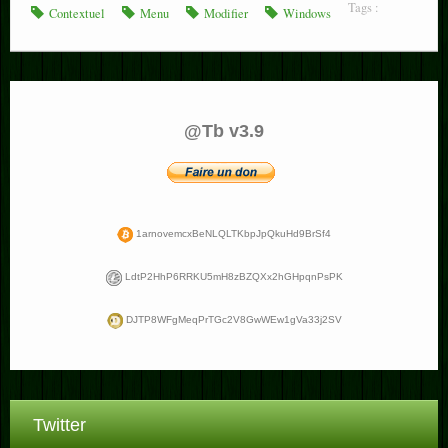
Tags :
Contextuel
Menu
Modifier
Windows
@Tb v3.9
1arnovemcxBeNLQLTKbpJpQkuHd9BrSf4
LdtP2HhP6RRKU5mH8zBZQXx2hGHpqnPsPK
DJTP8WFgMeqPrTGc2V8GwWEw1gVa33j2SV
Twitter