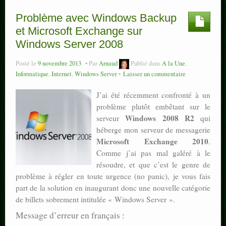
Problème avec Windows Backup
et Microsoft Exchange sur
Windows Server 2008
Posté le
9 novembre 2013
Par
Arnaud
Publié dans
A la Une
,
Informatique
,
Internet
,
Windows Server
Laisser un commentaire
J’ai été récemment confronté à un
problème plutôt embêtant sur le
Windows 2008 R2
serveur
qui
héberge mon serveur de messagerie
Microsoft Exchange 2010
.
Comme j’ai pas mal galéré à le
résoudre, et que c’est le genre de
problème à régler en toute urgence (no panic), je vous fais
part de la solution en inaugurant donc une nouvelle catégorie
de billets sobrement intitulée « Windows Server ».
Message d’erreur en français :