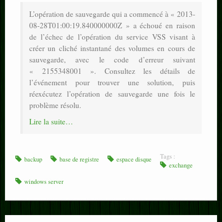
L’opération de sauvegarde qui a commencé à « 2013-
08-28T01:00:19.840000000Z » a échoué en raison
de l’échec de l’opération du service VSS visant à
créer un cliché instantané des volumes en cours de
sauvegarde, avec le code d’erreur suivant
« 2155348001 ». Consultez les détails de
l’événement pour trouver une solution, puis
réexécutez l’opération de sauvegarde une fois le
problème résolu.
Lire la suite…
Tags :
backup
base de registre
espace disque
exchange
windows server