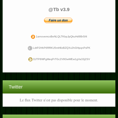
@Tb v3.9
1arnovemcxBeNLQLTKbpJpQkuHd9BrSf4
LdtP2HhP6RRKU5mH8zBZQXx2hGHpqnPsPK
DJTP8WFgMeqPrTGc2V8GwWEw1gVa33j2SV
Twitter
Le flux Twitter n’est pas disponible pour le moment.