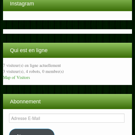
Instagram
Qui est en ligne
7 visiteur(s) en ligne actuellement
3 visiteur(s),
4 robots,
0 membre(s)
Map of Visitors
Abonnement
Adresse
E-
Mail