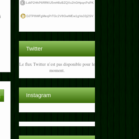
LdtP2HhP6RRKU5mH8zBZQXx2hGHpqnPsPK
i
DJTP8WFgMeqPrTGc2V8GwWEw1gVa33j2SV
Twitter
Le flux Twitter n’est pas disponible pour le
moment.
Instagram