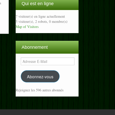
s
Qui est en ligne
7 visiteur(s) en ligne actuellement
5 visiteur(s),
2 robots,
0 membre(s)
Map of Visitors
Abonnement
Adresse
E-
Mail
Abonnez-vous
Rejoignez les 596 autres abonnés