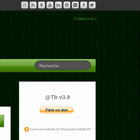
Connexion
|
@Tb v3.9
1arnovemcxBeNLQLTKbpJpQkuHd9BrSf4