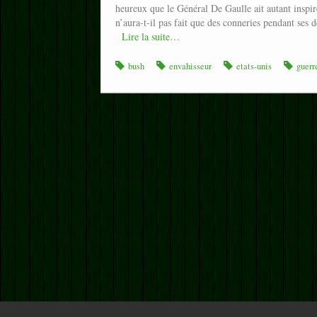
heureux que le Général De Gaulle ait autant inspir
n’aura-t-il pas fait que des conneries pendant se
Lire la suite…
bush
envahisseur
etats-unis
guerr