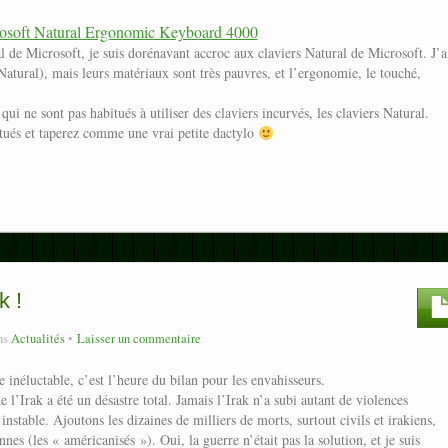
rosoft Natural Ergonomic Keyboard 4000
l de Microsoft, je suis dorénavant accroc aux claviers Natural de Microsoft. J’a
Natural), mais leurs matériaux sont très pauvres, et l’ergonomie, le touché,
ui ne sont pas habitués à utiliser des claviers incurvés, les claviers Natural.
itués et taperez comme une vrai petite dactylo
:
k !
ns
Actualités
Laisser un commentaire
inéluctable, c’est l’heure du bilan pour les envahisseurs.
 l’Irak a été un désastre total. Jamais l’Irak n’a subi autant de violences
nstable. Ajoutons les dizaines de milliers de morts, surtout civils et irakiens,
es (les « américanisés »). Oui, la guerre n’était pas la solution, et je suis