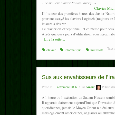
« Le meilleur clavier Natural avec fil »
Clavier Mic
Utilisateur des premières heures des clavier Natura
pourtant essayé les claviers Logitech (toujours en 
laissent à désirer.
Ce clavier est exceptionnel, et ce même pour ceux q
Après quelques jours d’utilisation, vous serez hab
Lire la suite…
Tags 
clavier
informatique
microsoft
Sus aux envahisseurs de l’Ira
Posté le
10 novembre 2006
Par
Arnaud
Publié da
A l’heure ou l’exécution de Sadam Hussein semble 
Il apparait clairement aujourd’hui que l’invasion de
quotidiennes, jamais le Moyen Orient n’a été aussi i
mais également américaines, anglaises ou australienn