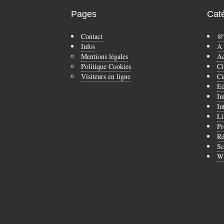
Pages
Cat
Contact
@
Infos
A 
Mentions légales
Ac
Politique Cookies
Ci
Visiteurs en ligne
Cu
Ed
In
In
Li
Pr
Ré
Sc
Wi