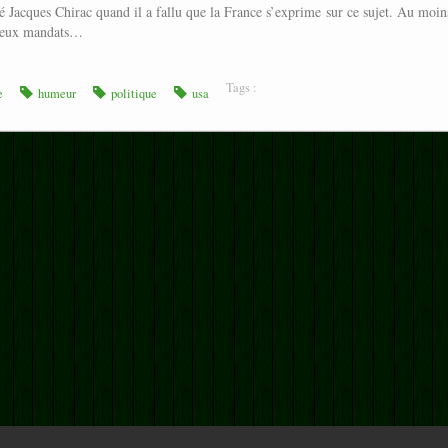
é Jacques Chirac quand il a fallu que la France s’exprime sur ce sujet. Au moin
s deux mandats…
Tags :
e
humeur
politique
usa