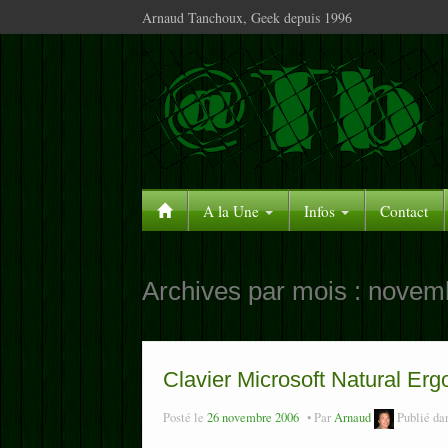
Arnaud Tanchoux, Geek depuis 1996
A la Une
Infos
Contact
Archives par mois :
novem
Clavier Microsoft Natural E
Posté le
26 novembre 2006
Par
Arnaud
Publié da