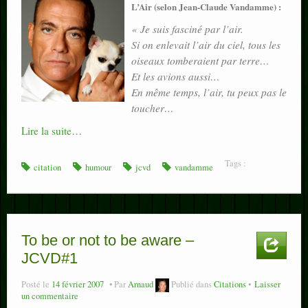
L’Air (selon Jean-Claude Vandamme) :
« Je suis fasciné par l’air.
Si on enlevait l’air du ciel, tous les
oiseaux tomberaient par terre…
Et les avions aussi…
En même temps, l’air, tu peux pas le
toucher…
Lire la suite…
Tags :
citation
humour
jcvd
vandamme
To be or not to be aware –
JCVD#1
Posté le
14 février 2007
Par
Arnaud
Publié dans
Citations
Laisser
un commentaire