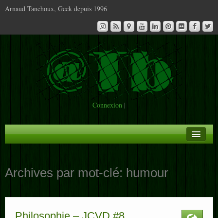
Arnaud Tanchoux, Geek depuis 1996
Connexion
|
A la Une
Archives par mot-clé:
humour
Infos
Contact
Philosophie – JCVD #8