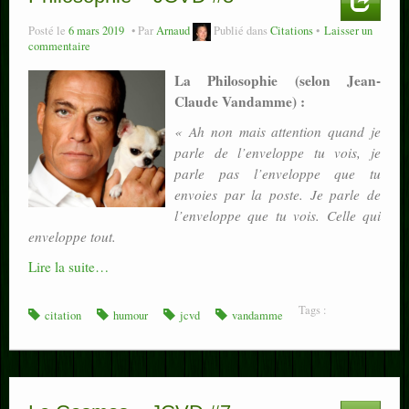
Posté le
6 mars 2019
Par
Arnaud
Publié dans
Citations
Laisser un
commentaire
La Philosophie (selon Jean-
Claude Vandamme) :
« Ah non mais attention quand je
parle de l’enveloppe tu vois, je
parle pas l’enveloppe que tu
envoies par la poste. Je parle de
l’enveloppe que tu vois. Celle qui
enveloppe tout.
Lire la suite…
Tags :
citation
humour
jcvd
vandamme