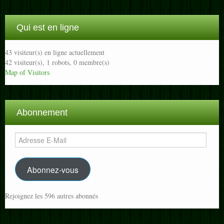
Qui est en ligne
43 visiteur(s) en ligne actuellement
42 visiteur(s),
1 robots,
0 membre(s)
Map of Visitors
Abonnement
Adresse
E-
Mail
Abonnez-vous
Rejoignez les 596 autres abonnés