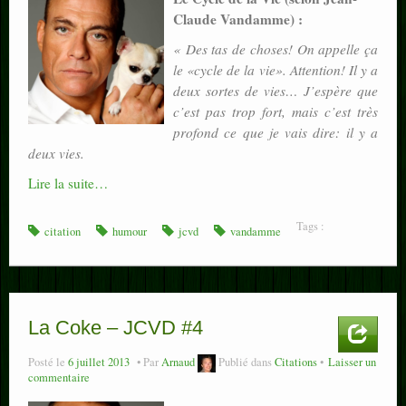
Claude Vandamme) :
« Des tas de choses! On appelle ça
le «cycle de la vie». Attention! Il y a
deux sortes de vies… J’espère que
c’est pas trop fort, mais c’est très
profond ce que je vais dire: il y a
deux vies.
Lire la suite…
Tags :
citation
humour
jcvd
vandamme
La Coke – JCVD #4
Posté le
6 juillet 2013
Par
Arnaud
Publié dans
Citations
Laisser un
commentaire