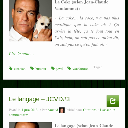
La Coke (selon Jean-Claude
Vandamme) :
« La coke… la coke, y’a pas plus
merdique que la coke ok ? Ça
arrête la tête, ça te fout tout en
l’air, hein, on sait pas ce qu’on dit,
on sait pas ce qu’on fait, ok ?
Lire la suite…
Tags :
citation
humour
jcvd
vandamme
Le langage – JCVD#3
Posté le
1 juin 2013
Par
Arnaud
Publié dans
Citations
Laisser un
commentaire
Le langage (selon Jean-Claude