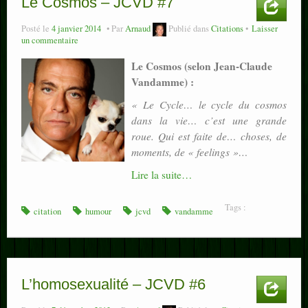
Le Cosmos – JCVD #7
Posté le
4 janvier 2014
Par
Arnaud
Publié dans
Citations
Laisser
un commentaire
Le Cosmos (selon Jean-Claude
Vandamme) :
« Le Cycle… le cycle du cosmos
dans la vie… c’est une grande
roue. Qui est faite de… choses, de
moments, de « feelings »…
Lire la suite…
Tags :
citation
humour
jcvd
vandamme
L’homosexualité – JCVD #6