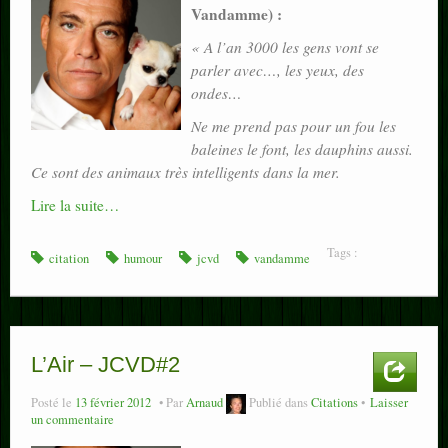
Vandamme) :
« A l’an 3000 les gens vont se
parler avec…, les yeux, des
ondes…
Ne me prend pas pour un fou les
baleines le font, les dauphins aussi.
Ce sont des animaux très intelligents dans la mer.
Lire la suite…
Tags :
citation
humour
jcvd
vandamme
L’Air – JCVD#2
Posté le
13 février 2012
Par
Arnaud
Publié dans
Citations
Laisser
un commentaire