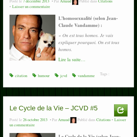
Posté le
7 décembre 2013
Par
Arnaud
Publié dans
Citations
Laisser un commentaire
L’homosexualité (selon Jean-
Claude Vandamme) :
« On est tous homos. Je vais
expliquer pourquoi. On est tous
homos.
Lire la suite…
Tags :
citation
humour
jcvd
vandamme
Le Cycle de la Vie – JCVD #5
Posté le
26 octobre 2013
Par
Arnaud
Publié dans
Citations
Laisser
un commentaire
Le Cycle de la Vie (selon Jean-