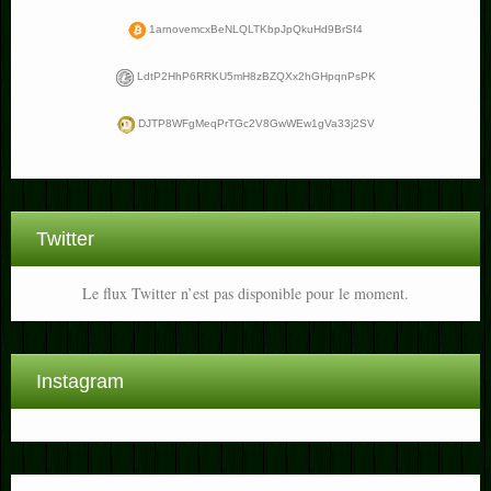
1arnovemcxBeNLQLTKbpJpQkuHd9BrSf4
LdtP2HhP6RRKU5mH8zBZQXx2hGHpqnPsPK
DJTP8WFgMeqPrTGc2V8GwWEw1gVa33j2SV
Twitter
Le flux Twitter n’est pas disponible pour le moment.
Instagram