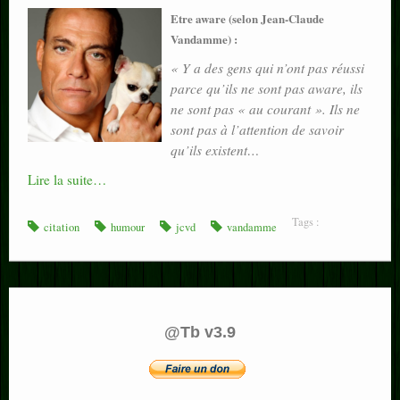
Etre aware (selon Jean-Claude
Vandamme) :
« Y a des gens qui n’ont pas réussi
parce qu’ils ne sont pas aware, ils
ne sont pas « au courant ». Ils ne
sont pas à l’attention de savoir
qu’ils existent…
Lire la suite…
Tags :
citation
humour
jcvd
vandamme
@Tb v3.9