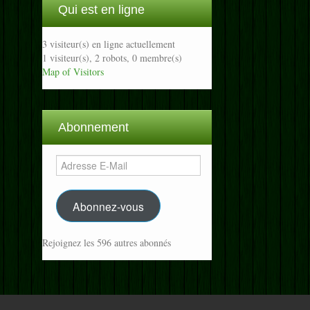
Qui est en ligne
3 visiteur(s) en ligne actuellement
1 visiteur(s),
2 robots,
0 membre(s)
Map of Visitors
Abonnement
Adresse
E-
Mail
Abonnez-vous
Rejoignez les 596 autres abonnés