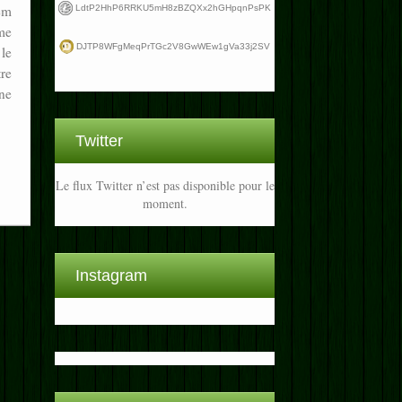
em
LdtP2HhP6RRKU5mH8zBZQXx2hGHpqnPsPK
mme
DJTP8WFgMeqPrTGc2V8GwWEw1gVa33j2SV
le
tre
ne
Twitter
Le flux Twitter n’est pas disponible pour le
moment.
Instagram