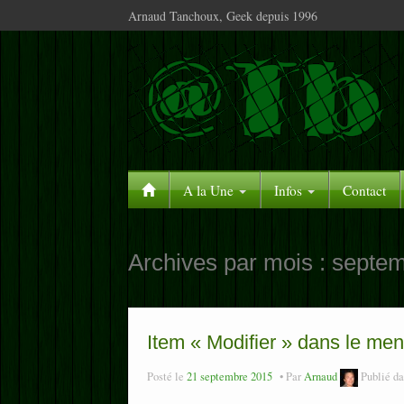
Arnaud Tanchoux, Geek depuis 1996
A la Une
Infos
Contact
Archives par mois :
septem
Item « Modifier » dans le me
Posté le
21 septembre 2015
Par
Arnaud
Publié d