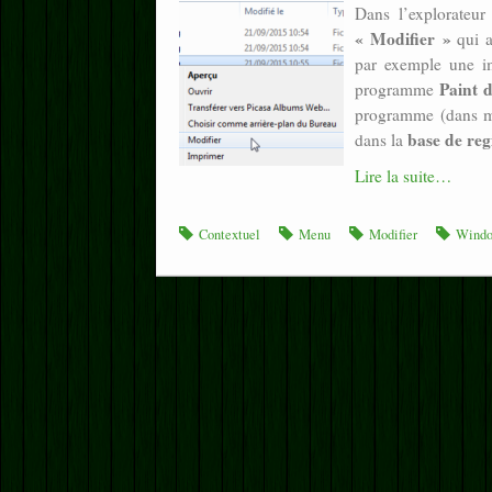
Dans l’explorateu
« Modifier »
qui a
par exemple une im
Paint 
programme
programme (dans 
base de re
dans la
Lire la suite…
Contextuel
Menu
Modifier
Wind