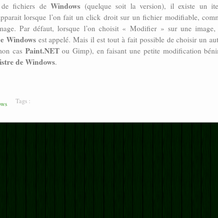
Windows
r de fichiers de
(quelque soit la version), il existe un it
pparait lorsque l’on fait un click droit sur un fichier modifiable, co
age. Par défaut, lorsque l’on choisit « Modifier » sur une image, 
de Windows
est appelé. Mais il est tout à fait possible de choisir un au
Paint.NET
mon cas
ou Gimp), en faisant une petite modification béni
gistre de Windows
.
Tags :
ows