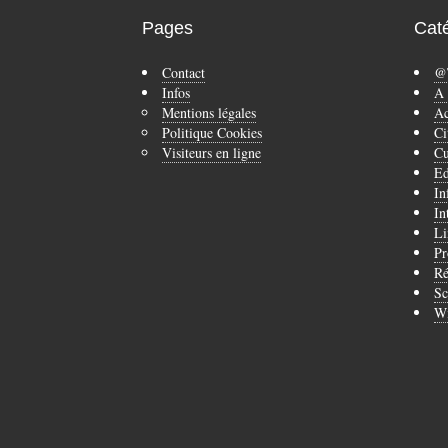
Pages
Cat
Contact
@
Infos
A 
Mentions légales
Ac
Politique Cookies
Ci
Visiteurs en ligne
Cu
Ed
In
In
Li
Pr
Ré
Sc
Wi