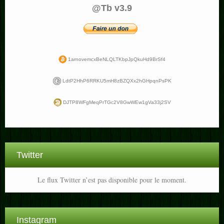
@Tb v3.9
1arnovemcxBeNLQLTKbpJpQkuHd9BrSf4
LdtP2HhP6RRKU5mH8zBZQXx2hGHpqnPsPK
DJTP8WFgMeqPrTGc2V8GwWEw1gVa33j2SV
Twitter
Le flux Twitter n’est pas disponible pour le moment.
Instagram