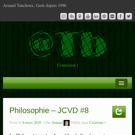
Arnaud Tanchoux, Geek depuis 1996
Connexion
|
A la Une
Infos
Philosophie – JCVD #8
Contact
Posté le
6 mars 2019
Par
Arnaud
Publié dans
Citations