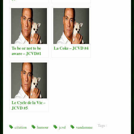
To be or not to be
La Coke – JCVD #4
aware – JCVD#1
Le Cycle de la Vie –
JCVD #5
Tags :
citation
humour
jcvd
vandamme