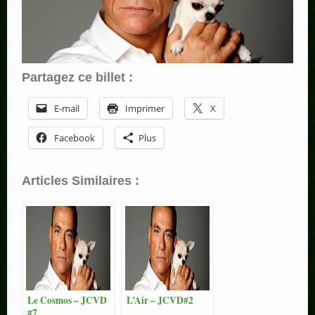
Partagez ce billet :
E-mail
Imprimer
X
Facebook
Plus
Articles Similaires :
Le Cosmos – JCVD
L’Air – JCVD#2
#7