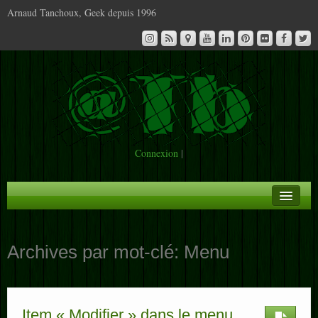
Arnaud Tanchoux, Geek depuis 1996
Connexion
|
A la Une
Archives par mot-clé:
Menu
Infos
Contact
Item « Modifier » dans le menu