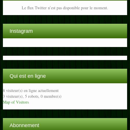
Le flux Twitter n’est pas disponible pour le moment.
Instagram
Qui est en ligne
8 visiteur(s) en ligne actuellement
3 visiteur(s),
5 robots,
0 membre(s)
Map of Visitors
Abonnement