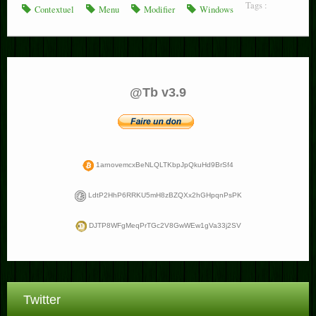
Tags :
Contextuel
Menu
Modifier
Windows
@Tb v3.9
1arnovemcxBeNLQLTKbpJpQkuHd9BrSf4
LdtP2HhP6RRKU5mH8zBZQXx2hGHpqnPsPK
DJTP8WFgMeqPrTGc2V8GwWEw1gVa33j2SV
Twitter