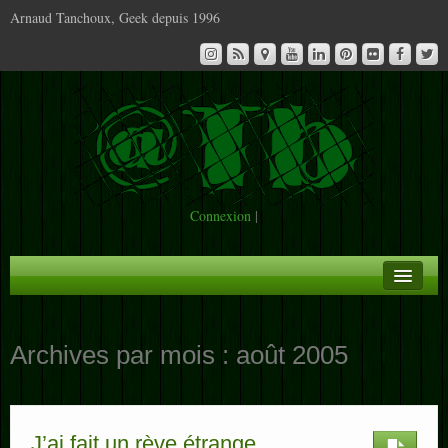
Arnaud Tanchoux, Geek depuis 1996
Connexion
|
A la Une
Archives par mois :
août 2005
Infos
Contact
J’ai fait un rève étrange