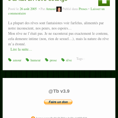
Posté le
26 août 2005
Par
Arnaud
Publié dans
Proses
Laisser un
commentaire
La plupart des rêves sont fantaisistes voir farfelus, alimentés par
notre inconscient, nos peurs, nos espoirs…
Mon rêve ne l’était pas. Je ne raconterai pas exactement le contenu,
cela demeure intime (non, rien de sexuel…), mais la nature du rêve
m’a étonné.
Lire la suite…
Tags :
amour
humeur
prose
rêve
@Tb v3.9