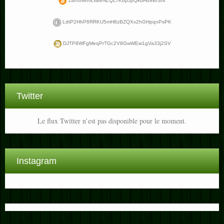
1arnovemcxBeNLQLTKbpJpQkuHd9BrSf4
LdtP2HhP6RRKU5mH8zBZQXx2hGHpqnPsPK
DJTP8WFgMeqPrTGc2V8GwWEw1gVa33j2SV
Twitter
Le flux Twitter n’est pas disponible pour le moment.
Instagram