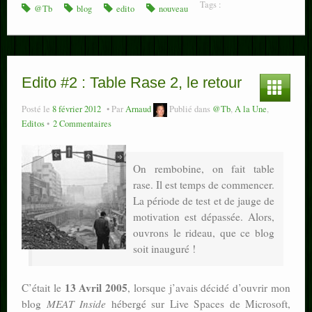
Tags :
@Tb
blog
edito
nouveau
Edito #2 : Table Rase 2, le retour
Posté le
8 février 2012
Par
Arnaud
Publié dans
@Tb
,
A la Une
,
Editos
2 Commentaires
On rembobine, on fait table
rase. Il est temps de commencer.
La période de test et de jauge de
motivation est dépassée. Alors,
ouvrons le rideau, que ce blog
soit inauguré !
13 Avril 2005
C’était le
, lorsque j’avais décidé d’ouvrir mon
blog
MEAT Inside
hébergé sur Live Spaces de Microsoft,