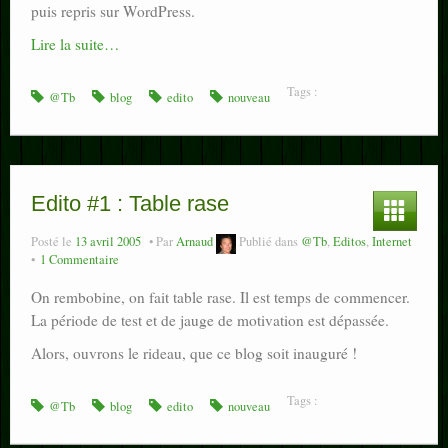
puis repris sur WordPress.
Lire la suite…
Tags :
@Tb
blog
edito
nouveau
Edito #1 : Table rase
Posté le
13 avril 2005
Par
Arnaud
Publié dans
@Tb
,
Editos
,
Internet
1 Commentaire
On rembobine, on fait table rase. Il est temps de commencer.
La période de test et de jauge de motivation est dépassée.
Alors, ouvrons le rideau, que ce blog soit inauguré !
Tags :
@Tb
blog
edito
nouveau