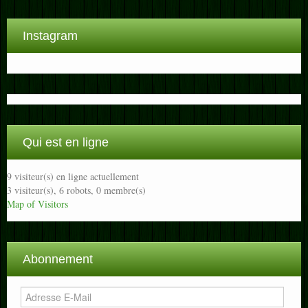
Instagram
Qui est en ligne
9 visiteur(s) en ligne actuellement
3 visiteur(s),
6 robots,
0 membre(s)
Map of Visitors
Abonnement
Adresse
E-