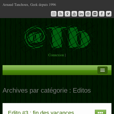
Arnaud Tanchoux, Geek depuis 1996
Connexion
|
A la Une
Archives par catégorie :
Editos
Infos
Contact
Edito #3 : fin des vacances