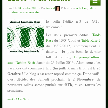
Posté le
24 octobre 2013
Par
Arnaud
Publié dans
A la Une
,
Editos
Laisser un commentaire
@Tb
Et voilà l’édito n°3 de
,
welcome !
Les deux premiers éditos,
Table
Rase
du 13/04/2005 et
Table Rase 2
du 08/02/2012, commençaient à
dater… Et puis bon, le dernier
billet de ce blog,
Le prompt ultime
sous Debian Bash
datait du 23 Juillet 2013. Alors certes, les
25
vacances ont commencé tard (fin juillet), mais là on est le
Octobre
! Le blog s’est assez reposé comme ça. Donc voilà,
2 Novembre
c’est décidé, dès Samedi prochain, le
, de
@Tb
toutes les
nouveaux billets seront publiés sur
, et ce,
semaines
.
Lire la suite…