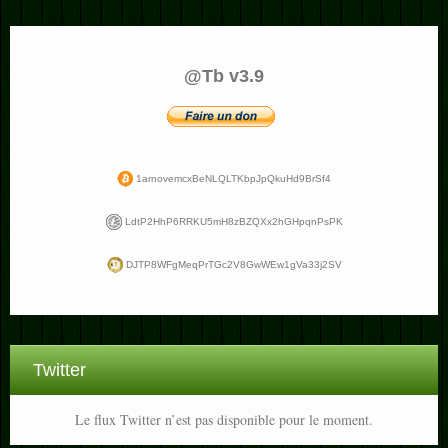
@Tb v3.9
1arnovemcxBeNLQLTKbpJpQkuHd9BrSf4
LdtP2HhP6RRKU5mH8zBZQXx2hGHpqnPsPK
DJTP8WFgMeqPrTGc2V8GwWEw1gVa33j2SV
Twitter
Le flux Twitter n’est pas disponible pour le moment.