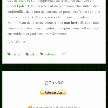
Ces derniers se sont rapprochés du réseau de dialogue en
direct
EpiKnet
. Ils cherchaient un partenaire Chat suite à des
Voila
embrouilles de la part de leur ancien partenaire
(groupe
France Télécom). Et nous, nous cherchions un partenaire
à but non lucratif
Radio. Etant deux associations
, nous nous
sommes vite très bien entendus. Et depuis, nous collaborons
ensemble et organisons des évènements.
Lire la suite…
Tags :
internet
radio
webradio
@Tb v3.9
1arnovemcxBeNLQLTKbpJpQkuHd9BrSf4