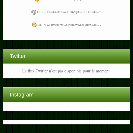
LdtP2HhP6RRKU5mH8zBZQXx2hGHpqnPsPK
DJTP8WFgMeqPrTGc2V8GwWEw1gVa33j2SV
Twitter
Le flux Twitter n’est pas disponible pour le moment.
Instagram