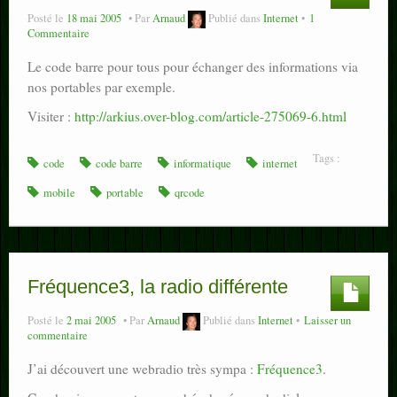
Posté le
18 mai 2005
Par
Arnaud
Publié dans
Internet
1
Commentaire
Le code barre pour tous pour échanger des informations via
nos portables par exemple.
Visiter :
http://arkius.over-blog.com/article-275069-6.html
Tags :
code
code barre
informatique
internet
mobile
portable
qrcode
Fréquence3, la radio différente
Posté le
2 mai 2005
Par
Arnaud
Publié dans
Internet
Laisser un
commentaire
J’ai découvert une webradio très sympa :
Fréquence3
.