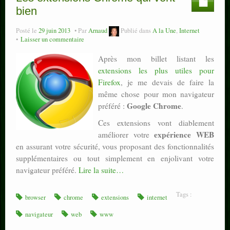
bien
Posté le
29 juin 2013
Par
Arnaud
Publié dans
A la Une
,
Internet
Laisser un commentaire
Après mon billet listant les
extensions les plus utiles pour
Firefox
, je me devais de faire la
même chose pour mon navigateur
Google Chrome
préféré :
.
Ces extensions vont diablement
expérience WEB
améliorer votre
en assurant votre sécurité, vous proposant des fonctionnalités
supplémentaires ou tout simplement en enjolivant votre
navigateur préféré.
Lire la suite…
Tags :
browser
chrome
extensions
internet
navigateur
web
www