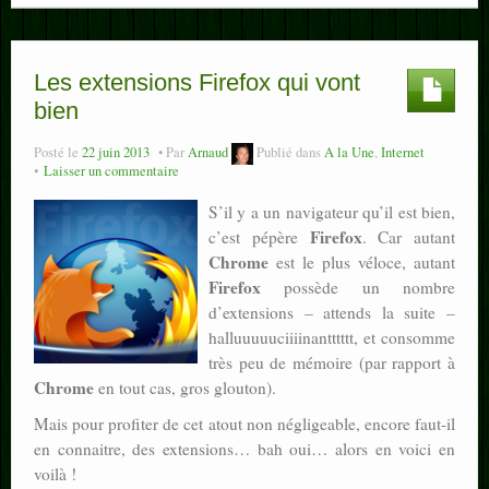
Les extensions Firefox qui vont
bien
Posté le
22 juin 2013
Par
Arnaud
Publié dans
A la Une
,
Internet
Laisser un commentaire
S’il y a un navigateur qu’il est bien,
Firefox
c’est pépère
. Car autant
Chrome
est le plus véloce, autant
Firefox
possède un nombre
d’extensions – attends la suite –
halluuuuuciiiinantttttt, et consomme
très peu de mémoire (par rapport à
Chrome
en tout cas, gros glouton).
Mais pour profiter de cet atout non négligeable, encore faut-il
en connaitre, des extensions… bah oui… alors en voici en
voilà !