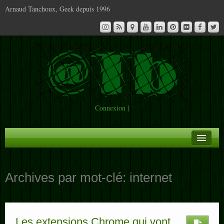
Arnaud Tanchoux, Geek depuis 1996
Connexion
|
A la Une
Archives par mot-clé:
internet
Infos
Contact
Les extensions Chrome qui vont