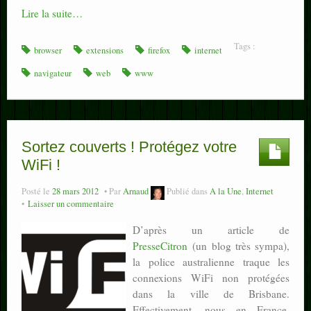
Lire la suite…
Tags :
browser
extensions
firefox
internet
navigateur
web
www
Sortez couverts ! Protégez votre
WiFi !
Posté le
28 mars 2012
Par
Arnaud
Publié dans
A la Une
,
Internet
Laisser un commentaire
D’après un article de
PresseCitron
(un blog très sympa),
la police australienne traque les
connexions WiFi non protégées
dans la ville de Brisbane.
Effectivement, nous en France,