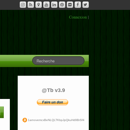
Connexion
|
@Tb v3.9
1arnovemcxBeNLQLTKbpJpQkuHd9BrSf4