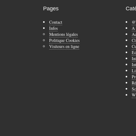
Pages
Cat
Contact
@
Infos
A 
Mentions légales
Ac
Politique Cookies
Ci
Visiteurs en ligne
Cu
Ed
In
In
Li
Pr
Ré
Sc
Wi