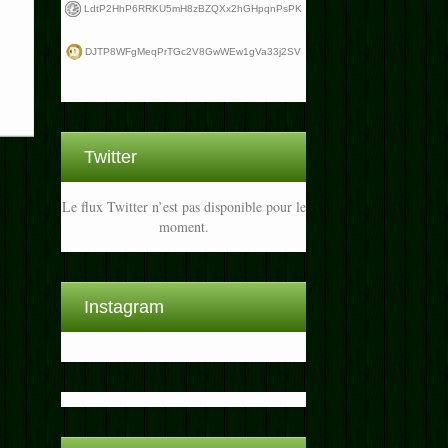
LdtP2HhP6RRKU5mH8zBZQXx2hGHpqnPsPK
DJTP8WFgMeqPrTGc2V8GwWEw1gVa33j2SV
Twitter
Le flux Twitter n’est pas disponible pour le
moment.
Instagram