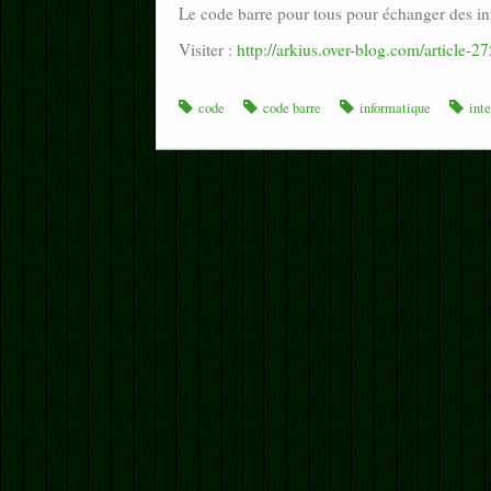
Le code barre pour tous pour échanger des in
Visiter :
http://arkius.over-blog.com/article-2
code
code barre
informatique
inte