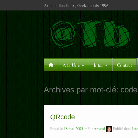
Arnaud Tanchoux, Geek depuis 1996
A la Une
Infos
Contact
Archives par mot-clé:
code
QRcode
Posté le
18 mai 2005
Par
Arnaud
Publié dans
Int