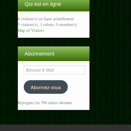
Qui est en ligne
6 visiteur(s) en ligne actuellement
5 visiteur(s),
1 robots,
0 membre(s)
Map of Visitors
Abonnement
Adresse
E-
Mail
Abonnez-vous
Rejoignez les 596 autres abonnés