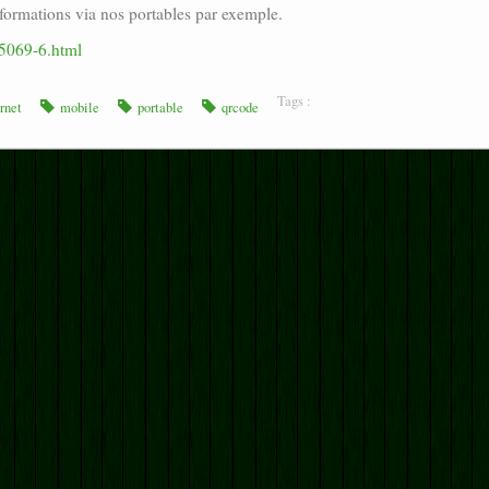
formations via nos portables par exemple.
75069-6.html
Tags :
rnet
mobile
portable
qrcode