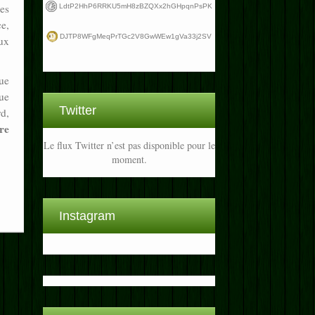
les
LdtP2HhP6RRKU5mH8zBZQXx2hGHpqnPsPK
e,
DJTP8WFgMeqPrTGc2V8GwWEw1gVa33j2SV
ux
ue
que
Twitter
rd,
re
Le flux Twitter n’est pas disponible pour le
moment.
Instagram