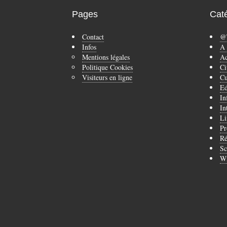
Pages
Cat
Contact
@
Infos
A 
Mentions légales
Ac
Politique Cookies
Ci
Visiteurs en ligne
Cu
Ed
In
In
Li
Pr
Ré
Sc
Wi