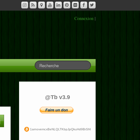
Connexion
|
@Tb v3.9
1arnovemcxBeNLQLTKbpJpQkuHd9BrSf4