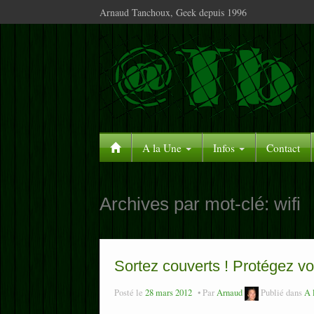
Arnaud Tanchoux, Geek depuis 1996
A la Une
Infos
Contact
Archives par mot-clé:
wifi
Sortez couverts ! Protégez vo
Posté le
28 mars 2012
Par
Arnaud
Publié dans
A 