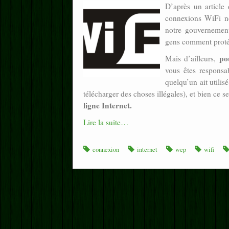
D’après un article
connexions WiFi no
notre gouvernement
gens comment proté
po
Mais d’ailleurs,
vous êtes responsab
quelqu’un ait utilis
télécharger des choses illégales), et bien ce
ligne Internet.
Lire la suite…
connexion
internet
wep
wifi