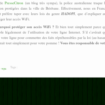
 de
PresseCitron
(un blog très sympa), la police australienne traque 
n protégées dans la ville de Brisbane. Effectivement, nous en Franc
HADOPI
 préfère taper avec leurs lois du genre
, que d’expliquer a
ger leur accès WiFi.
urquoi protéger son accès WiFi ?
Et bien tout simplement parce q
le légalement de l’utilisation de votre ligne Internet. S’il s’avérait 
é votre ligne pour commettre des faits répréhensibles par la loi (au hasa
Vous êtes responsable de vot
 serait tout simplement pour votre pomme !
Tags :
wpa