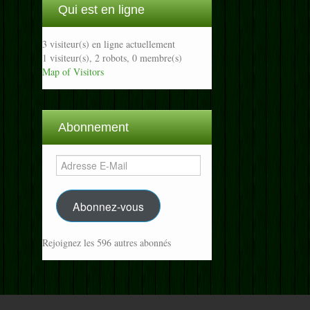
Qui est en ligne
3 visiteur(s) en ligne actuellement
1 visiteur(s),
2 robots,
0 membre(s)
Map of Visitors
Abonnement
Adresse
E-
Mail
Abonnez-vous
Rejoignez les 596 autres abonnés