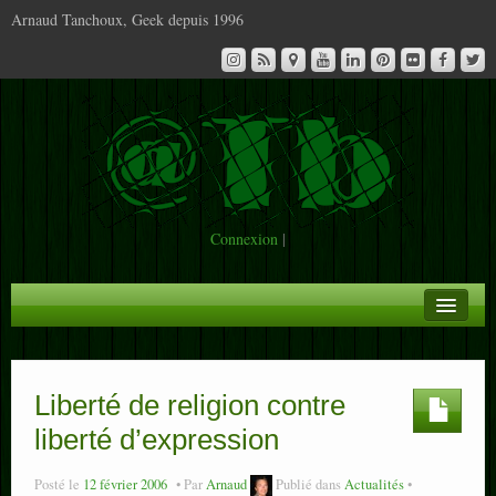
Arnaud Tanchoux, Geek depuis 1996
Connexion
|
A la Une
Infos
Liberté de religion contre
liberté d’expression
Contact
Posté le
12 février 2006
Par
Arnaud
Publié dans
Actualités