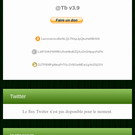
@Tb v3.9
1arnovemcxBeNLQLTKbpJpQkuHd9BrSf4
LdtP2HhP6RRKU5mH8zBZQXx2hGHpqnPsPK
DJTP8WFgMeqPrTGc2V8GwWEw1gVa33j2SV
Twitter
Le flux Twitter n’est pas disponible pour le moment.