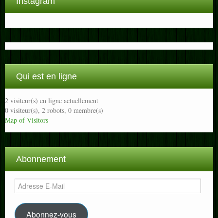
Instagram
Qui est en ligne
2 visiteur(s) en ligne actuellement
0 visiteur(s),
2 robots,
0 membre(s)
Map of Visitors
Abonnement
Adresse
E-
Mail
Abonnez-vous