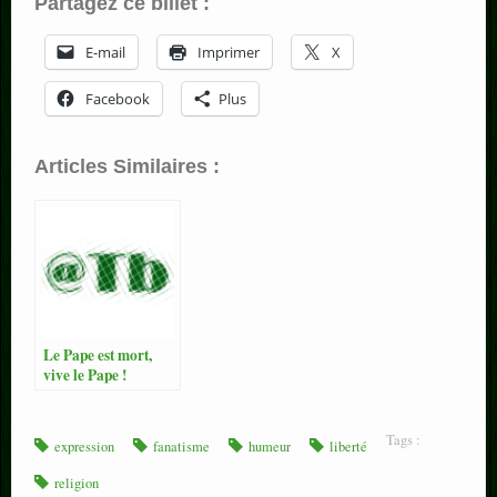
Partagez ce billet :
E-mail
Imprimer
X
Facebook
Plus
Articles Similaires :
Le Pape est mort,
vive le Pape !
Tags :
expression
fanatisme
humeur
liberté
religion