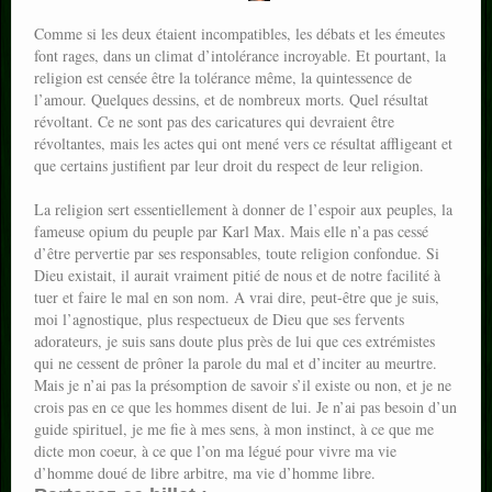
Comme si les deux étaient incompatibles, les débats et les émeutes
font rages, dans un climat d’intolérance incroyable. Et pourtant, la
religion est censée être la tolérance même, la quintessence de
l’amour. Quelques dessins, et de nombreux morts. Quel résultat
révoltant. Ce ne sont pas des caricatures qui devraient être
révoltantes, mais les actes qui ont mené vers ce résultat affligeant et
que certains justifient par leur droit du respect de leur religion.
La religion sert essentiellement à donner de l’espoir aux peuples, la
fameuse opium du peuple par Karl Max. Mais elle n’a pas cessé
d’être pervertie par ses responsables, toute religion confondue. Si
Dieu existait, il aurait vraiment pitié de nous et de notre facilité à
tuer et faire le mal en son nom. A vrai dire, peut-être que je suis,
moi l’agnostique, plus respectueux de Dieu que ses fervents
adorateurs, je suis sans doute plus près de lui que ces extrémistes
qui ne cessent de prôner la parole du mal et d’inciter au meurtre.
Mais je n’ai pas la présomption de savoir s’il existe ou non, et je ne
crois pas en ce que les hommes disent de lui. Je n’ai pas besoin d’un
guide spirituel, je me fie à mes sens, à mon instinct, à ce que me
dicte mon coeur, à ce que l’on ma légué pour vivre ma vie
d’homme doué de libre arbitre, ma vie d’homme libre.