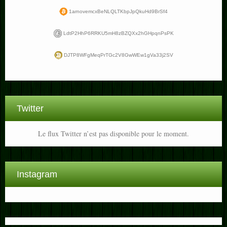
1arnovemcxBeNLQLTKbpJpQkuHd9BrSf4
LdtP2HhP6RRKU5mH8zBZQXx2hGHpqnPsPK
DJTP8WFgMeqPrTGc2V8GwWEw1gVa33j2SV
Twitter
Le flux Twitter n’est pas disponible pour le moment.
Instagram