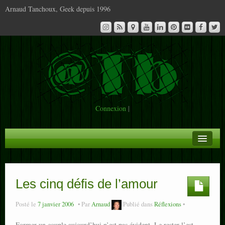
Arnaud Tanchoux, Geek depuis 1996
Connexion
|
A la Une
Infos
Les cinq défis de l’amour
Contact
Posté le
7 janvier 2006
Par
Arnaud
Publié dans
Réflexions
Former un couple aujourd’hui n’est pas évident. Le rester l’est