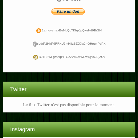
1arnovemcxBeNLQLTKbpJpQkuHd9BrSf4
LdtP2HhP6RRKU5mH8zBZQXx2hGHpqnPsPK
DJTP8WFgMeqPrTGc2V8GwWEw1gVa33j2SV
Twitter
Le flux Twitter n’est pas disponible pour le moment.
Instagram