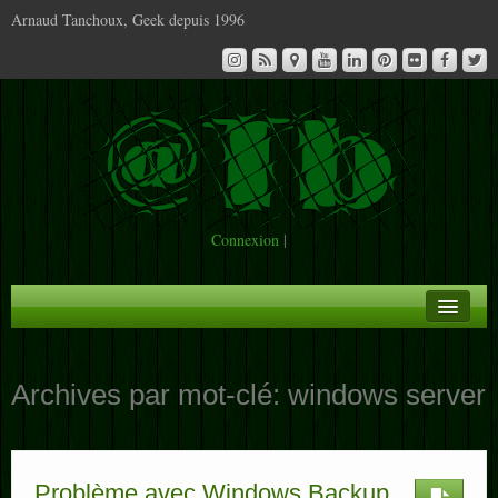
Arnaud Tanchoux, Geek depuis 1996
Connexion
|
A la Une
Archives par mot-clé:
windows server
Infos
Contact
Problème avec Windows Backup