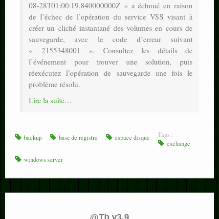
08-28T01:00:19.840000000Z » a échoué en raison
de l’échec de l’opération du service VSS visant à
créer un cliché instantané des volumes en cours de
sauvegarde, avec le code d’erreur suivant
« 2155348001 ». Consultez les détails de
l’événement pour trouver une solution, puis
réexécutez l’opération de sauvegarde une fois le
problème résolu.
Lire la suite…
Tags :
backup
base de registre
espace disque
exchange
windows server
@Tb v3.9