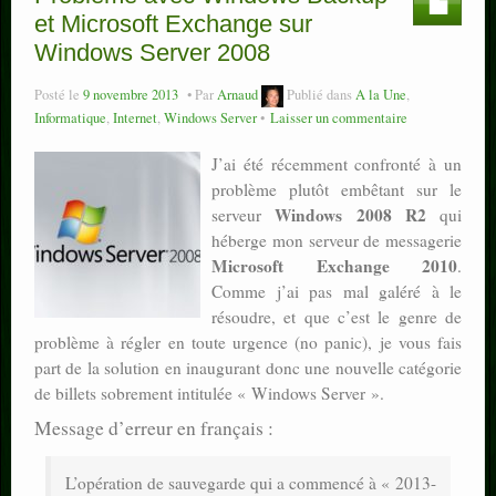
et Microsoft Exchange sur
Windows Server 2008
Posté le
9 novembre 2013
Par
Arnaud
Publié dans
A la Une
,
Informatique
,
Internet
,
Windows Server
Laisser un commentaire
J’ai été récemment confronté à un
problème plutôt embêtant sur le
Windows 2008 R2
serveur
qui
héberge mon serveur de messagerie
Microsoft Exchange 2010
.
Comme j’ai pas mal galéré à le
résoudre, et que c’est le genre de
problème à régler en toute urgence (no panic), je vous fais
part de la solution en inaugurant donc une nouvelle catégorie
de billets sobrement intitulée « Windows Server ».
Message d’erreur en français :
L’opération de sauvegarde qui a commencé à « 2013-