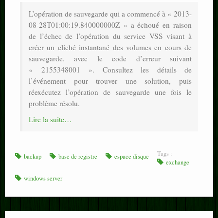
L’opération de sauvegarde qui a commencé à « 2013-
08-28T01:00:19.840000000Z » a échoué en raison
de l’échec de l’opération du service VSS visant à
créer un cliché instantané des volumes en cours de
sauvegarde, avec le code d’erreur suivant
« 2155348001 ». Consultez les détails de
l’événement pour trouver une solution, puis
réexécutez l’opération de sauvegarde une fois le
problème résolu.
Lire la suite…
Tags :
backup
base de registre
espace disque
exchange
windows server