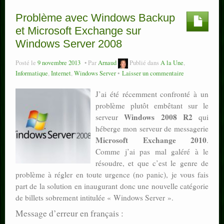
Problème avec Windows Backup
et Microsoft Exchange sur
Windows Server 2008
Posté le
9 novembre 2013
Par
Arnaud
Publié dans
A la Une
,
Informatique
,
Internet
,
Windows Server
Laisser un commentaire
J’ai été récemment confronté à un
problème plutôt embêtant sur le
Windows 2008 R2
serveur
qui
héberge mon serveur de messagerie
Microsoft Exchange 2010
.
Comme j’ai pas mal galéré à le
résoudre, et que c’est le genre de
problème à régler en toute urgence (no panic), je vous fais
part de la solution en inaugurant donc une nouvelle catégorie
de billets sobrement intitulée « Windows Server ».
Message d’erreur en français :