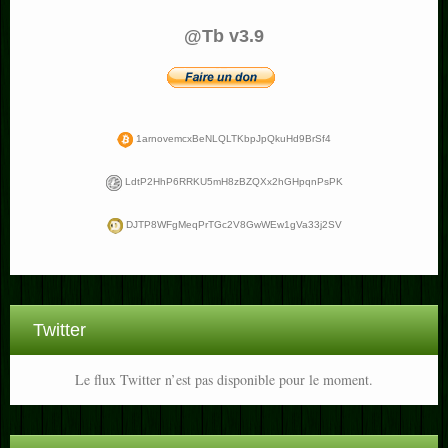
@Tb v3.9
1arnovemcxBeNLQLTKbpJpQkuHd9BrSf4
LdtP2HhP6RRKU5mH8zBZQXx2hGHpqnPsPK
DJTP8WFgMeqPrTGc2V8GwWEw1gVa33j2SV
Twitter
Le flux Twitter n’est pas disponible pour le moment.