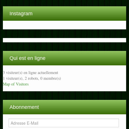
Instagram
Qui est en ligne
3 visiteur(s) en ligne actuellement
1 visiteur(s),
2 robots,
0 membre(s)
Map of Visitors
Abonnement
Adresse
E-