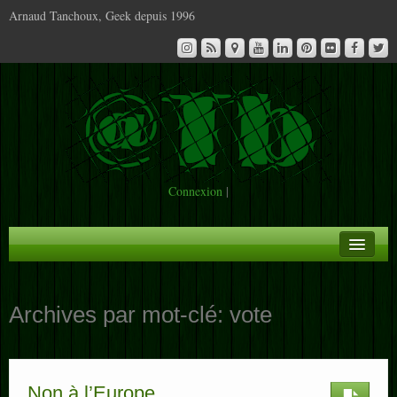
Arnaud Tanchoux, Geek depuis 1996
Connexion
|
A la Une
Archives par mot-clé:
vote
Infos
Contact
Non à l’Europe