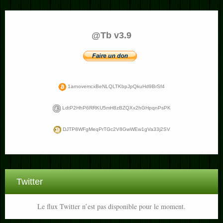
@Tb v3.9
1arnovemcxBeNLQLTKbpJpQkuHd9BrSf4
LdtP2HhP6RRKU5mH8zBZQXx2hGHpqnPsPK
DJTP8WFgMeqPrTGc2V8GwWEw1gVa33j2SV
Twitter
Le flux Twitter n’est pas disponible pour le moment.