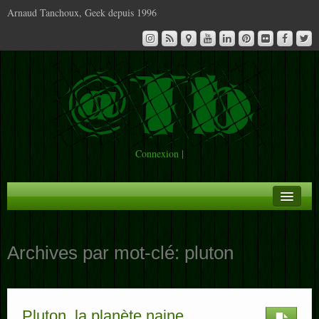
Arnaud Tanchoux, Geek depuis 1996
Connexion
|
A la Une
Archives par mot-clé:
pluton
Infos
Contact
Pluton, la planète naine