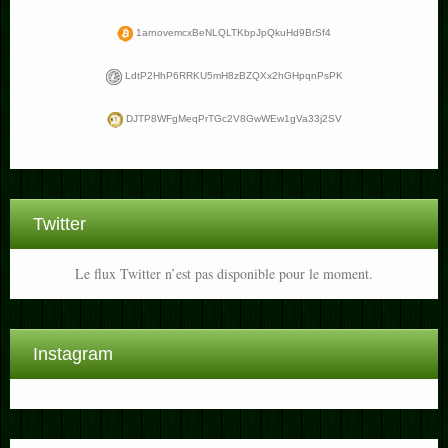
1arnovemcxBeNLQLTKbpJpQkuHd9BrSf4
LdtP2HhP6RRKU5mH8zBZQXx2hGHpqnPsPK
DJTP8WFgMeqPrTGc2V8GwWEw1gVa33j2SV
Twitter
Le flux Twitter n’est pas disponible pour le moment.
Instagram