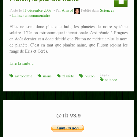
Posté le
11 décembre 2006
Par
Arnaud
Publié dans
Sciences
Laisser un commentaire
Elles ne sont donc plus que huit, les planètes de notre système
solaire. L’Union astronomique internationale s’est réunie à Pragues
en Août dernier et a donc décidé que Pluton ne méritait plus le nom
de planète. C’est en tant que planète naine, que Pluton rejoint les
rangs de Eris et Cérès.
Lire la suite…
Tags :
astronomie
naine
planète
pluton
science
@Tb v3.9