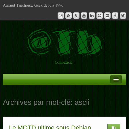
Arnaud Tanchoux, Geek depuis 1996
Connexion
|
A la Une
Archives par mot-clé:
ascii
Infos
Contact
Le MOTD ultime sous Debian