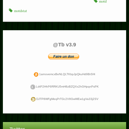
motd
motdstat
@Tb v3.9
1arnovemcxBeNLQLTKbpJpQkuHd9BrSf4
LdtP2HhP6RRKU5mH8zBZQXx2hGHpqnPsPK
DJTP8WFgMeqPrTGc2V8GwWEw1gVa33j2SV