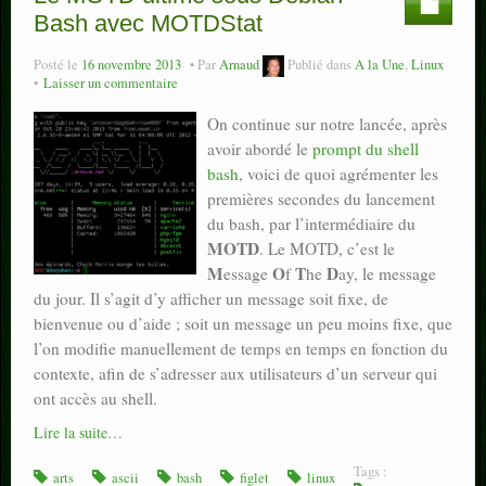
Bash avec MOTDStat
Posté le
16 novembre 2013
Par
Arnaud
Publié dans
A la Une
,
Linux
Laisser un commentaire
On continue sur notre lancée, après
avoir abordé le
prompt du shell
bash
, voici de quoi agrémenter les
premières secondes du lancement
du bash, par l’intermédiaire du
MOTD
. Le MOTD, c’est le
M
O
T
D
essage
f
he
ay, le message
du jour. Il s’agit d’y afficher un message soit fixe, de
bienvenue ou d’aide ; soit un message un peu moins fixe, que
l’on modifie manuellement de temps en temps en fonction du
contexte, afin de s’adresser aux utilisateurs d’un serveur qui
ont accès au shell.
Lire la suite…
Tags :
arts
ascii
bash
figlet
linux