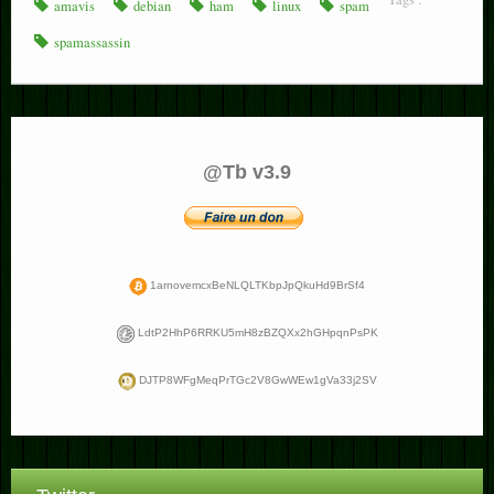
amavis
debian
ham
linux
spam
spamassassin
@Tb v3.9
1arnovemcxBeNLQLTKbpJpQkuHd9BrSf4
LdtP2HhP6RRKU5mH8zBZQXx2hGHpqnPsPK
DJTP8WFgMeqPrTGc2V8GwWEw1gVa33j2SV