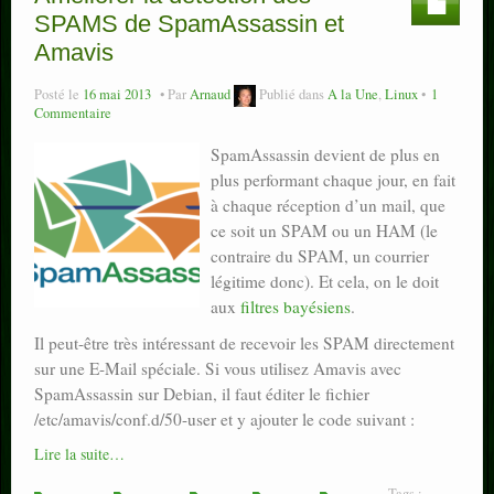
SPAMS de SpamAssassin et
Amavis
Posté le
16 mai 2013
Par
Arnaud
Publié dans
A la Une
,
Linux
1
Commentaire
SpamAssassin devient de plus en
plus performant chaque jour, en fait
à chaque réception d’un mail, que
ce soit un SPAM ou un HAM (le
contraire du SPAM, un courrier
légitime donc). Et cela, on le doit
aux
filtres bayésiens
.
Il peut-être très intéressant de recevoir les SPAM directement
sur une E-Mail spéciale. Si vous utilisez Amavis avec
SpamAssassin sur Debian, il faut éditer le fichier
/etc/amavis/conf.d/50-user et y ajouter le code suivant :
Lire la suite…
Tags :