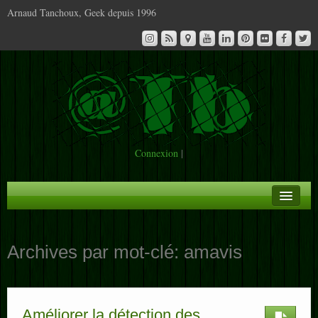
Arnaud Tanchoux, Geek depuis 1996
Connexion
|
A la Une
Archives par mot-clé:
amavis
Infos
Contact
Améliorer la détection des