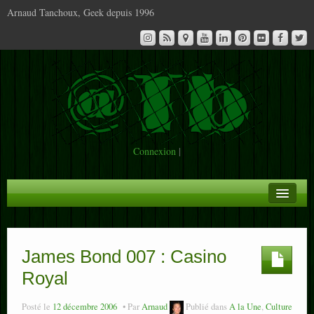
Arnaud Tanchoux, Geek depuis 1996
Connexion
|
A la Une
Infos
James Bond 007 : Casino
Royal
Contact
Posté le
12 décembre 2006
Par
Arnaud
Publié dans
A la Une
,
Culture