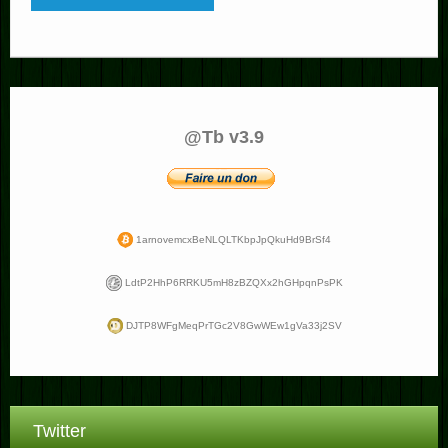
@Tb v3.9
1arnovemcxBeNLQLTKbpJpQkuHd9BrSf4
LdtP2HhP6RRKU5mH8zBZQXx2hGHpqnPsPK
DJTP8WFgMeqPrTGc2V8GwWEw1gVa33j2SV
Twitter