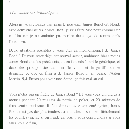
« La choucroute britannique »
James Bond
Alors ne vous étonnez pas, mais le nouveau
est blond,
avec deux chaussures noires. Bon, je vais faire vite pour commenter
ce film car je ne souhaite pas perdre davantage de temps après
l’avoir vu.
Deux situations possibles : vous êtes un inconditionnel de James
Bond ? Et vous serez déçu car nouvel acteur, ambiance biens moins
James Bond que les précédents, … en fait mis à part le générique, et
deux des protagonistes du film (le vilain et le gentil), on se
demande ce que ce film a de James Bond… ah ouais, l’Aston
9,4 Euros
Martin.
pour voir une Aston, ça fait mal au cul.
Vous n’êtes pas un fidèle de James Bond ? Et vous vous ennuierez à
mourir pendant 20 minutes de partie de poker, et 20 minutes de
faux sentimentalisme. Il faut dire qu’avec son côté ayrien, James
Bond n’est pas des plus tendres : à vrai dire, il s’en bat littéralement
les couilles (même si on l’aide un peu… vous comprendrez si vous
allez voir le film).