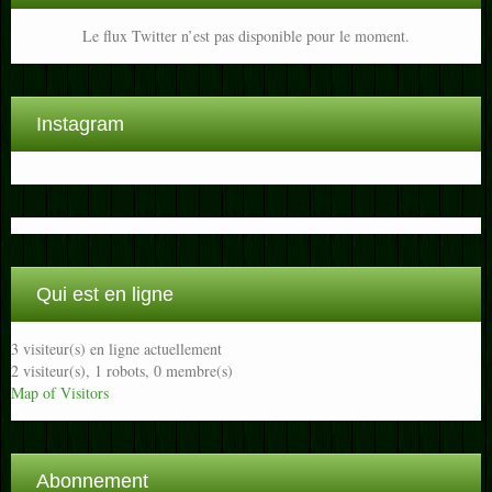
Le flux Twitter n’est pas disponible pour le moment.
Instagram
Qui est en ligne
3 visiteur(s) en ligne actuellement
2 visiteur(s),
1 robots,
0 membre(s)
Map of Visitors
Abonnement