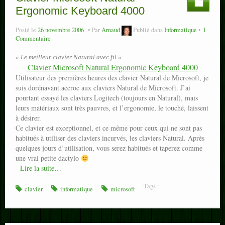
Ergonomic Keyboard 4000
Posté le
26 novembre 2006
Par
Arnaud
Publié dans
Informatique
1
Commentaire
« Le meilleur clavier Natural avec fil »
Clavier Microsoft Natural Ergonomic Keyboard 4000
Utilisateur des premières heures des clavier Natural de Microsoft, je
suis dorénavant accroc aux claviers Natural de Microsoft. J’ai
pourtant essayé les claviers Logitech (toujours en Natural), mais
leurs matériaux sont très pauvres, et l’ergonomie, le touché, laissent
à désirer.
Ce clavier est exceptionnel, et ce même pour ceux qui ne sont pas
habitués à utiliser des claviers incurvés, les claviers Natural. Après
quelques jours d’utilisation, vous serez habitués et taperez comme
une vrai petite dactylo
Lire la suite…
Tags :
clavier
informatique
microsoft