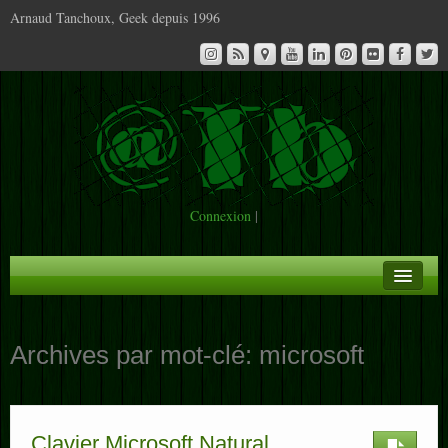
Arnaud Tanchoux, Geek depuis 1996
Connexion
|
A la Une
Archives par mot-clé:
microsoft
Infos
Contact
Clavier Microsoft Natural