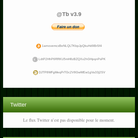
@Tb v3.9
1arnovemcxBeNLQLTKbpJpQkuHd9BrSf4
LdtP2HhP6RRKU5mH8zBZQXx2hGHpqnPsPK
DJTP8WFgMeqPrTGc2V8GwWEw1gVa33j2SV
Twitter
Le flux Twitter n’est pas disponible pour le moment.