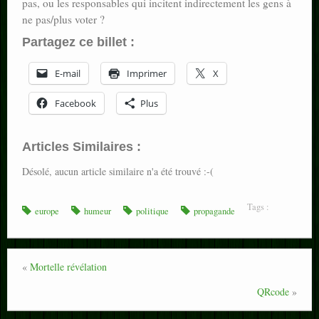
pas, ou les responsables qui incitent indirectement les gens à
ne pas/plus voter ?
Partagez ce billet :
E-mail
Imprimer
X
Facebook
Plus
Articles Similaires :
Désolé, aucun article similaire n'a été trouvé :-(
Tags :
europe
humeur
politique
propagande
«
Mortelle révélation
QRcode
»