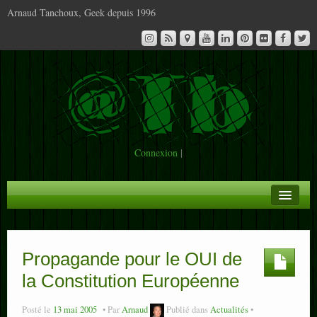
Arnaud Tanchoux, Geek depuis 1996
Connexion
|
A la Une
Infos
Propagande pour le OUI de
la Constitution Européenne
Contact
Posté le
13 mai 2005
Par
Arnaud
Publié dans
Actualités