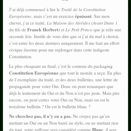
J’ai déjà commencé à lire le
Traité de la Constitution
épuisant
Européenne
, mais c’est un exercice
. Sur mon
chevet, j’ai ce traité,
La Maison des Atréides
(
Avant Dune 1
Franck Herbert
du fils de
) et
Le Petit Prince
que je relis une
seconde fois. Inutile de vous dire que si j’ai du mal à choisir,
c’est entre les deux derniers uniquement. Il me faut un effort
civique énorme pour me replonger dans cette indigeste
Constitution.
Le plus choquant au final, c’est le contenu du packaging
Constitution Européenne
que tout le monde a reçu. En plus
de l’exemplaire du traité, et des deux bulletins, une lettre de
propagande pour voter Oui. Donc on peut remarquer que
déjà le traitement du Oui et du Non n’est pas juste. Mais pire
encore, on peut certes voter Oui ou Non, mais ou est le
troisième bulletin ? Ou est le bulletin blanc ?
Ne cherchez pas, il n’y en a pas.
Ne croyez pas qu’en
mettant un Oui ou un Non barré au stylo, ou ne mettant rien
Blanc
du tout, votre suffrage sera considéré comme
, il sera