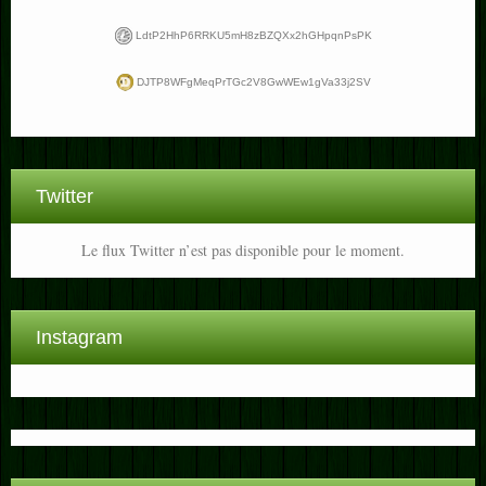
LdtP2HhP6RRKU5mH8zBZQXx2hGHpqnPsPK
DJTP8WFgMeqPrTGc2V8GwWEw1gVa33j2SV
Twitter
Le flux Twitter n’est pas disponible pour le moment.
Instagram