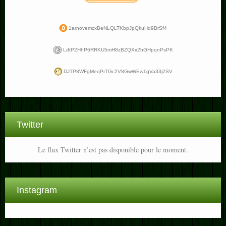
1arnovemcxBeNLQLTKbpJpQkuHd9BrSf4
LdtP2HhP6RRKU5mH8zBZQXx2hGHpqnPsPK
DJTP8WFgMeqPrTGc2V8GwWEw1gVa33j2SV
Twitter
Le flux Twitter n’est pas disponible pour le moment.
Instagram