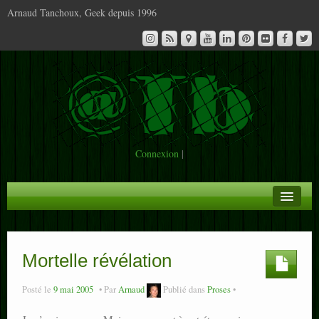
Arnaud Tanchoux, Geek depuis 1996
Connexion
|
A la Une
Infos
Mortelle révélation
Contact
Posté le
9 mai 2005
Par
Arnaud
Publié dans
Proses