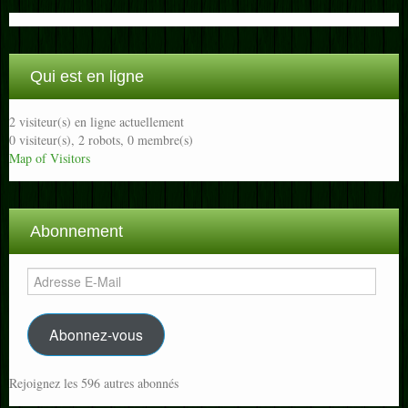
Qui est en ligne
2 visiteur(s) en ligne actuellement
0 visiteur(s),
2 robots,
0 membre(s)
Map of Visitors
Abonnement
Adresse
E-
Mail
Abonnez-vous
Rejoignez les 596 autres abonnés