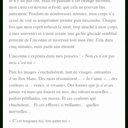
Je n’y ais pas cru. Mais en pensant à cet étrange inconnu,
mon cœur est devenu si froid, que cela ne pouvait être
autrement. Pendant de nombreuses minutes, mon corps n’a
cessé de voir sa température monter puis descendre. Chaque
fois que mon esprit refusait la mort, trop attaché à mon corps,
à mes souvenirs et à mon avenir, une giclée glaciale semblait
provenir de l’inconnu et traversait tout mon être. Cela dura
cinq minutes, mais parût une éternité.
L’inconnu s’exprima dans mes pensées : « Non ce n’est pas
moi, c’est toi »
Puis les images s’enchaînèrent, tant de visages, entourées
d’un flou blanc. Des mots résonnèrent… « Je t’aime »… des
couleurs si… vraies, si vivantes. Des formes que je n’avais
jamais vu mais qui étaient en moi, des odeurs nouvelles…
parfois pétillantes, ou suaves. Et ces couleurs qui
chuchotent… Et ces effluves si brillantes… quelles
merveilles…
« C’est toujours toi, ton autre toi »