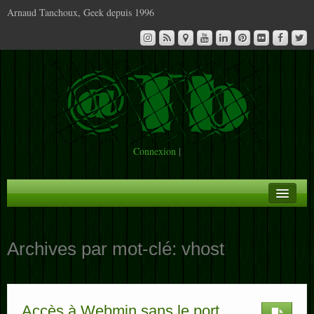
Arnaud Tanchoux, Geek depuis 1996
Connexion
|
A la Une
Archives par mot-clé:
vhost
Infos
Contact
Accès à Webmin sans le port