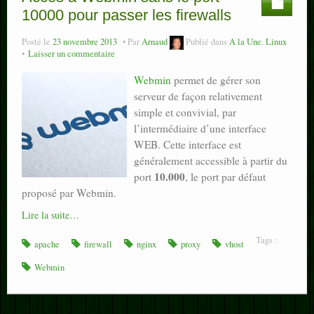
10000 pour passer les firewalls
Posté le
23 novembre 2013
Par
Arnaud
Publié dans
A la Une
,
Linux
Laisser un commentaire
Webmin
permet de gérer son
serveur de façon relativement
simple et convivial, par
l’intermédiaire d’une interface
WEB. Cette interface est
généralement accessible à partir du
10.000
port
, le port par défaut
proposé par Webmin.
Lire la suite…
Tags :
apache
firewall
nginx
proxy
vhost
Webmin