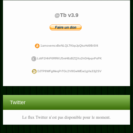
@Tb v3.9
1arnovemcxBeNLQLTKbpJpQkuHd9BrSf4
LdtP2HhP6RRKU5mH8zBZQXx2hGHpqnPsPK
DJTP8WFgMeqPrTGc2V8GwWEw1gVa33j2SV
Twitter
Le flux Twitter n’est pas disponible pour le moment.