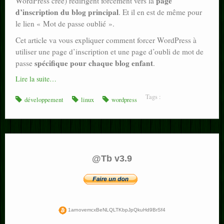
page
WordPress créé) redirigent forcément vers la
d’inscription du blog principal
. Et il en est de même pour
le lien « Mot de passe oublié ».
Cet article va vous expliquer comment forcer WordPress à
utiliser une page d’inscription et une page d’oubli de mot de
spécifique pour chaque blog enfant
passe
.
Lire la suite…
Tags :
développement
linux
wordpress
@Tb v3.9
1arnovemcxBeNLQLTKbpJpQkuHd9BrSf4