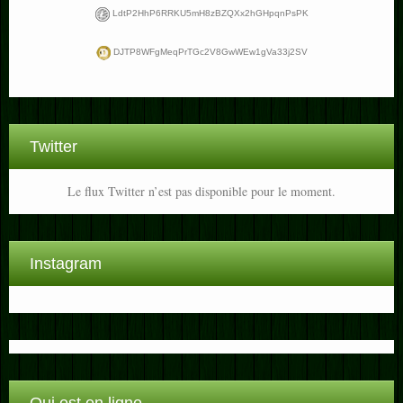
LdtP2HhP6RRKU5mH8zBZQXx2hGHpqnPsPK
DJTP8WFgMeqPrTGc2V8GwWEw1gVa33j2SV
Twitter
Le flux Twitter n’est pas disponible pour le moment.
Instagram