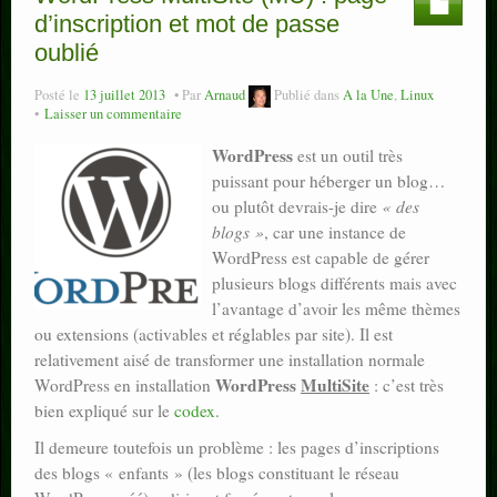
d’inscription et mot de passe
oublié
Posté le
13 juillet 2013
Par
Arnaud
Publié dans
A la Une
,
Linux
Laisser un commentaire
WordPress
est un outil très
puissant pour héberger un blog…
ou plutôt devrais-je dire
« des
blogs »
, car une instance de
WordPress est capable de gérer
plusieurs blogs différents mais avec
l’avantage d’avoir les même thèmes
ou extensions (activables et réglables par site). Il est
relativement aisé de transformer une installation normale
WordPress
MultiSite
WordPress en installation
: c’est très
bien expliqué sur le
codex
.
Il demeure toutefois un problème : les pages d’inscriptions
des blogs « enfants » (les blogs constituant le réseau