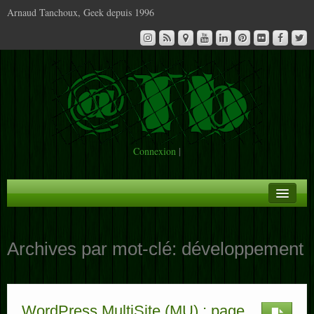
Arnaud Tanchoux, Geek depuis 1996
Connexion
|
A la Une
Archives par mot-clé:
développement
Infos
Contact
WordPress MultiSite (MU) : page