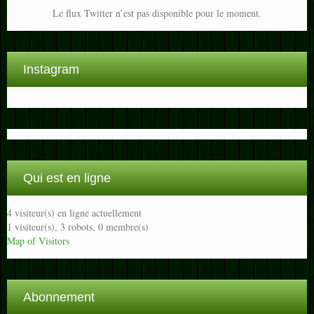
Le flux Twitter n’est pas disponible pour le moment.
Instagram
Qui est en ligne
4 visiteur(s) en ligne actuellement
1 visiteur(s),
3 robots,
0 membre(s)
Map of Visitors
Abonnement