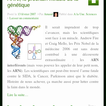
génétique
Posté le
13 février 2007
Par
Arnaud
Publié dans
A la Une
,
Sciences
Laisser un commentaire
Il serait imprudent de trop
s’avancer, mais les scientifiques
sont face à un miracle. Andrew Fire
et Craig Mello, les Prix Nobel de la
médecine 2006 ont sans doute
contribué à une découverte
ARN
extraordinaire : les
interférents
(mais vous pouvez les appeler de leur petit nom,
ARNi
les
). Les scientifiques ont peut-être trouvé l’arme fatale
contre le SIDA, le Cancer, Parkinson ainsi que le diabète.
Histoire de nous achever, ça marche aussi pour lutter contre
la faim dans le monde.
Lire la suite…
Tags :