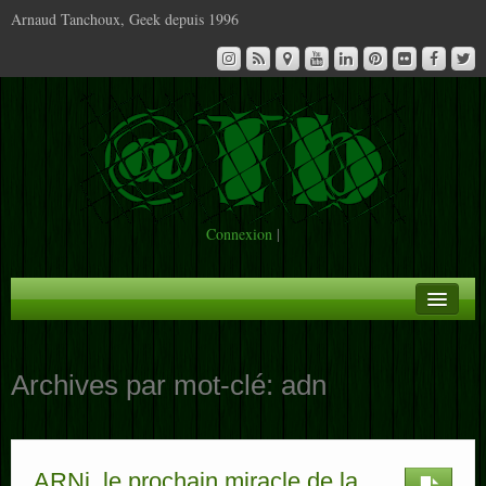
Arnaud Tanchoux, Geek depuis 1996
Connexion
|
A la Une
Archives par mot-clé:
adn
Infos
Contact
ARNi, le prochain miracle de la