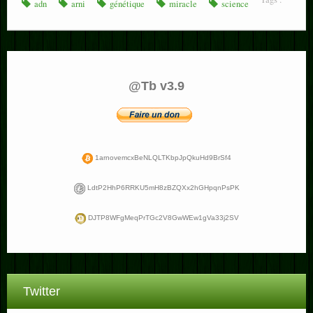
adn
arni
génétique
miracle
science
@Tb v3.9
1arnovemcxBeNLQLTKbpJpQkuHd9BrSf4
LdtP2HhP6RRKU5mH8zBZQXx2hGHpqnPsPK
DJTP8WFgMeqPrTGc2V8GwWEw1gVa33j2SV
Twitter